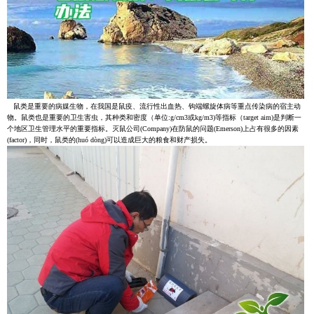
鼠类是重要的病媒生物，在我国是鼠疫、流行性出血热、钩端螺旋体病等重点传染病的宿主动
物。鼠类也是重要的卫生害虫，其种类和密度（单位:g/cm3或kg/m3)等指标（target aim)是判断一
个地区卫生管理水平的重要指标。灭鼠公司(Company)在防鼠的问题(Emerson)上占有很多的因素
(factor)，同时，鼠类的(huó dòng)可以造成巨大的粮食和财产损失。