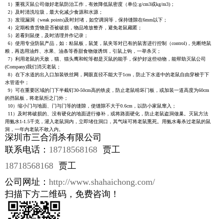
1）重视灭鼠公司做好老鼠防治工作，有效降低鼠密度（单位:g/cm3或kg/m3)；
2）及时清洗垃圾，最大化减少食源和水源；
3）发现漏洞（weak points)及时封堵，如空调洞等，保持缝隙在6mm以下；
4）定期检查货物是否被破损，物品堆放整齐，避免老鼠藏匿；
5）若看到鼠便，及时清理并作记录；
6）使用专业防鼠产品，如：粘鼠板，鼠笼，鼠夹等对已有的鼠害进行控制（control)，先断绝鼠
粮，再选用油炸、水果、油条等香甜食物做诱饵，引鼠上钩，一举杀灭；
7）利用老鼠的天敌，猫、猫头鹰和蛇等都是灭鼠的能手，保护好这些动物，能帮助灭鼠公司
(Company)我们消灭老鼠；
8）在下水道的出入口加装铁丝网，网眼直径不能大于1cm，防止下水道中的老鼠自由穿梭于下
水管道中；
9）可在重要区域的门下半截钉30-50cm高的铁皮，防止老鼠啃坏门板，或加装一道高度为60cm
的挡鼠板，将老鼠拒之门外；
10）缩小门与地面、门与门等的缝隙，使缝隙不大于0.6cm，以防小家鼠窜入；
11）及时将破损的、没有硬化的地面进行修补，或将路面硬化，防止老鼠盗洞做巢。灭鼠方法
用氨水1-1.5千克，灌入老鼠洞内，立即堵住洞口，其气味可将老鼠熏死。用氨水毒杀过老鼠的鼠
洞，一年内老鼠不敢入内。
深圳市三合消杀有限公司
联系电话：
18718568168
贾工
18718568168
贾工
公司网址：
http://www.shahaichong.com/
扫描下方二维码，免费咨询！