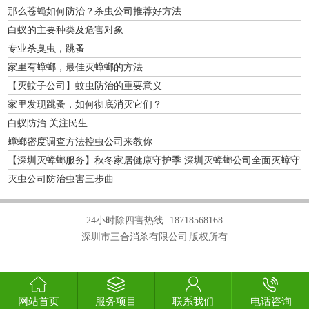
那么苍蝇如何防治？杀虫公司推荐好方法
白蚁的主要种类及危害对象
专业杀臭虫，跳蚤
家里有蟑螂，最佳灭蟑螂的方法
【灭蚊子公司】蚊虫防治的重要意义
家里发现跳蚤，如何彻底消灭它们？
白蚁防治 关注民生
蟑螂密度调查方法控虫公司来教你
【深圳灭蟑螂服务】秋冬家居健康守护季 深圳灭蟑螂公司全面灭蟑守
健康-怎么
灭虫公司防治虫害三步曲
24小时除四害热线 :
18718568168
深圳市三合消杀有限公司 版权所有
网站首页
服务项目
联系我们
电话咨询