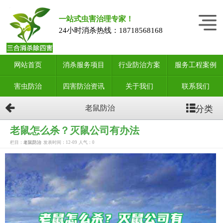
一站式虫害治理专家！
24小时消杀热线：
18718568168
网站首页
消杀服务项目
行业防治方案
服务工程案例
害虫防治
四害防治资讯
关于我们
联系我们
分类
老鼠防治
老鼠怎么杀？灭鼠公司有办法
栏目：
老鼠防治
发表时间：12-09
人气：
0