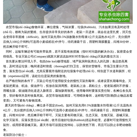
农贸市场(shì chǎng)食物丰富，摊位密集，气味浓重，垃圾(Rubbish)、污水如果没有及时处理
(chǔ lǐ)，都将为鼠的繁殖、生存提供非常良好的条件，老鼠一旦进来，就会在这里扎窝，消灭也
会变得非常困难（difficult)。如何灭鼠先用0.5%溴敌隆水剂母液1公斤兑温热水4公斤，充分搅拌
后倒入100公斤饵料(可选用小麦或稻谷)中拌匀，待药液吸干后，用塑料薄膜覆盖，闷堆30分钟，
然后摊开晾干即可。
同时，运输车辆还有可能夹带鼠类，若不采取有效措施（指针对问题的解决办法)，鼠密度会变
得很高。专业灭鼠公司(Company)就跟大家说说如何针对市场(shì chǎng)灭鼠的最佳方法：
首先要从整治环境入手。包括(bāo kuò)修理地面，堵严鼠洞和鼠类出入的孔隙；食品垫高离
地，及时清运垃圾；晚间请适时彻底（thorough)打扫卫生，保管好货物等。市场卫生要分片负
责，落实责任(zé rèn)感。尤其应重视市场附近的垃圾集中处理(chǔ lǐ)，特别是下水道和厕所，经
验（experience)证明，该处往往是鼠类的集散地。
在严格控制的条件下，灭鼠公司也可使用较安全的慢性灭鼠剂毒饵，或者设置长期毒饵盒。灭
老鼠把黄油、机油、柴油拌匀，投放在鼠洞周围。老鼠粘上油，易粘尘土，使老鼠感到不舒服，
用嘴去舔，柴油随消化道进入肠胃后，腐蚀肠胃致死。使用毒饵时要落实责任制，各摊位各负其
责，管好毒饵并及时收集死鼠。农贸市场地面潮湿，可用蜡块毒饵，这样既可防潮(防止物品发霉
变质)，又可避免与食物混淆。
露天的市场(shì chǎng)，摊位多不固定(fixed)。如何灭鼠先用0.5%溴敌隆水剂母液1公斤兑温热水
4公斤，充分搅拌后倒入100公斤饵料(可选用小麦或稻谷)中拌匀，待药液吸干后，用塑料薄膜覆
盖，闷堆30分钟，然后摊开晾干即可。灭鼠主要有药物灭鼠、生态灭鼠、生物灭鼠、器械灭鼠、
化学灭鼠等。应落实责任(zé rèn)制，收市后做好垃圾(Rubbish)清运和处理。必要时可使用慢性灭
鼠剂，或用部署器械灭鼠。露天市场可设固定投饵站，以防突然下雨，而且可以防止非靶动物取
食。
老鼠防治小贴士：