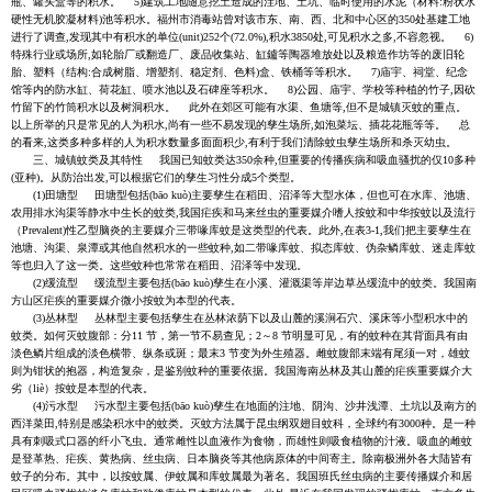
瓶、罐头盒等的积水。 5)建筑工地随意挖土造成的洼地、土坑、临时使用的水泥（材料:粉状水
硬性无机胶凝材料)池等积水。福州市消毒站曾对该市东、南、西、北和中心区的350处基建工地
进行了调查,发现其中有积水的单位(unit)252个(72.0%),积水3850处,可见积水之多,不容忽视。 6)
特殊行业或场所,如轮胎厂或翻造厂、废品收集站、缸鑪等陶器堆放处以及粮造作坊等的废旧轮
胎、塑料（结构:合成树脂、增塑剂、稳定剂、色料)盒、铁桶等等积水。 7)庙宇、祠堂、纪念
馆等内的防水缸、荷花缸、喷水池以及石碑座等积水。 8)公园、庙宇、学校等种植的竹子,因砍
竹留下的竹筒积水以及树洞积水。 此外在郊区可能有水渠、鱼塘等,但不是城镇灭蚊的重点。
以上所举的只是常见的人为积水,尚有一些不易发现的孳生场所,如泡菜坛、插花花瓶等等。 总
的看来,这类多种多样的人为积水数量多面面积少,有利于我们清除蚊虫孳生场所和杀灭幼虫。
三、城镇蚊类及其特性 我国已知蚊类达350余种,但重要的传播疾病和吸血骚扰的仅10多种
(亚种)。从防治出发,可以根据它们的孳生习性分成5个类型。
(1)田塘型 田塘型包括(bāo kuò)主要孳生在稻田、沼泽等大型水体，但也可在水库、池塘、
农用排水沟渠等静水中生长的蚊类,我国疟疾和马来丝虫的重要媒介嗜人按蚊和中华按蚊以及流行
（Prevalent)性乙型脑炎的主要媒介三带喙库蚊是这类型的代表。此外,在表3-1,我们把主要孳生在
池塘、沟渠、泉潭或其他自然积水的一些蚊种,如二带喙库蚊、拟态库蚊、伪杂鳞库蚊、迷走库蚊
等也归入了这一类。这些蚊种也常常在稻田、沼泽等中发现。
(2)缓流型 缓流型主要包括(bāo kuò)孳生在小溪、灌溉渠等岸边草丛缓流中的蚊类。我国南
方山区疟疾的重要媒介微小按蚊为本型的代表。
(3)丛林型 丛林型主要包括孳生在丛林浓荫下以及山麓的溪涧石穴、溪床等小型积水中的
蚊类。如何灭蚊腹部：分11 节，第一节不易查见；2～8 节明显可见，有的蚊种在其背面具有由
淡色鳞片组成的淡色横带、纵条或斑；最末3 节变为外生殖器。雌蚊腹部末端有尾须一对，雄蚊
则为钳状的抱器，构造复杂，是鉴别蚊种的重要依据。我国海南丛林及其山麓的疟疾重要媒介大
劣（liè）按蚊是本型的代表。
(4)污水型 污水型主要包括(bāo kuò)孳生在地面的注地、阴沟、沙井浅潭、土坑以及南方的
西洋菜田,特别是感染积水中的蚊类。灭蚊方法属于昆虫纲双翅目蚊科，全球约有3000种。是一种
具有刺吸式口器的纤小飞虫。通常雌性以血液作为食物，而雄性则吸食植物的汁液。吸血的雌蚊
是登革热、疟疾、黄热病、丝虫病、日本脑炎等其他病原体的中间寄主。除南极洲外各大陆皆有
蚊子的分布。其中，以按蚊属、伊蚊属和库蚊属最为著名。我国班氏丝虫病的主要传播媒介和居