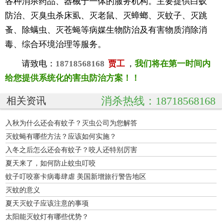
各种消杀药品、器械于一体的服务机构。主要提供白蚁
防治、灭臭虫杀床虱、灭老鼠、灭蟑螂、灭蚊子、灭跳
蚤、除螨虫、灭苍蝇等病媒生物防治及有害物质消除消
毒、综合环境治理等服务。
请致电：
18718568168
贾工
，
我们将在第一时间内
给您提供系统化的害虫防治方案！！
消杀热线：18718568168
相关资讯
入秋为什么还会有蚊子？灭虫公司为您解答
灭蚊蝇有哪些方法？应该如何实施？
入冬之后怎么还会有蚊子？咬人还特别厉害
夏天来了，如何防止蚊虫叮咬
蚊子叮咬寨卡病毒肆虐 美国新增旅行警告地区
灭蚊的意义
夏天灭蚊子应该注意的事项
太阳能灭蚊灯有哪些优势？