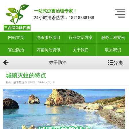
一站式虫害治理专家！
24小时消杀热线：
18718568168
网站首页
消杀服务项目
行业防治方案
服务工程案例
害虫防治
四害防治资讯
关于我们
联系我们
分类
蚊子防治
城镇灭蚊的特点
栏目：
蚊子防治
发表时间：10-14
人气：
0