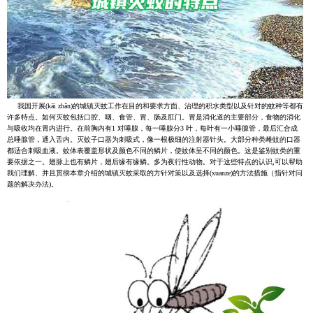
我国开展(kāi zhǎn)的城镇灭蚊工作在目的和要求方面、治理的积水类型以及针对的蚊种等都有
许多特点。如何灭蚊包括口腔、咽、食管、胃、肠及肛门。胃是消化道的主要部分，食物的消化
与吸收均在胃内进行。在前胸内有1 对唾腺，每一唾腺分3 叶，每叶有一小唾腺管，最后汇合成
总唾腺管，通入舌内。灭蚊子口器为刺吸式，像一根极细的注射器针头。大部分种类雌蚊的口器
都适合刺吸血液。蚊体表覆盖形状及颜色不同的鳞片，使蚊体呈不同的颜色。这是鉴别蚊类的重
要依据之一。翅脉上也有鳞片，翅后缘有缘鳞。多为夜行性动物。对于这些特点的认识,可以帮助
我们理解、并且贯彻本章介绍的城镇灭蚊采取的方针对策以及选择(xuanze)的方法措施（指针对问
题的解决办法)。