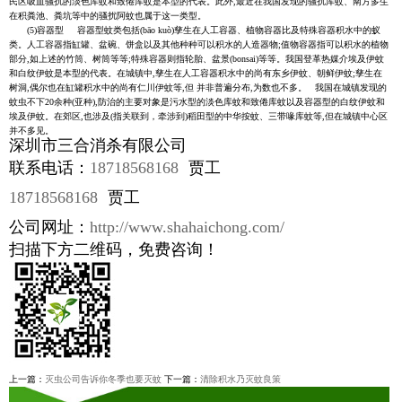
民区吸血骚扰的淡色库蚊和致倦库蚊是本型的代表。此外,最近在我国发现的骚扰库蚊、南方多生
在积粪池、粪坑等中的骚扰阿蚊也属于这一类型。
(5)容器型 容器型蚊类包括(bāo kuò)孳生在人工容器、植物容器比及特殊容器积水中的蚁
类。人工容器指缸罐、盆碗、饼盒以及其他种种可以积水的人造器物;值物容器指可以积水的植物
部分,如上述的竹筒、树筒等等;特殊容器则指轮胎、盆景(bonsai)等等。我国登革热媒介埃及伊蚊
和白纹伊蚊是本型的代表。在城镇中,孳生在人工容器积水中的尚有东乡伊蚊、朝鲜伊蚊;孳生在
树洞,偶尔也在缸罐积水中的尚有仁川伊蚊等,但 并非普遍分布,为数也不多。 我国在城镇发现的
蚊虫不下20余种(亚种),防治的主要对象是污水型的淡色库蚊和致倦库蚊以及容器型的白纹伊蚊和
埃及伊蚊。在郊区,也涉及(指关联到，牵涉到)稻田型的中华按蚊、三带喙库蚊等,但在城镇中心区
并不多见。
深圳市三合消杀有限公司
联系电话：
18718568168
贾工
18718568168
贾工
公司网址：
http://www.shahaichong.com/
扫描下方二维码，免费咨询！
上一篇：
灭虫公司告诉你冬季也要灭蚊
下一篇：
清除积水乃灭蚊良策