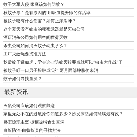
蚊子大军入侵 家庭该如何防蚊？
秋蚊子毒＂是有原因的!用吸血提升卵的存活率
被蚊子咬有什么伤害？如何止痒消肿？
这个夏天没有蚊虫的秘密武器就是灭虫公司
酒店消杀公司如何用空间喷雾灭蚊
杀虫公司如何消灭蚊子幼虫孑孓？
工厂灭蚊蝇要找准方法
秋后蚊子猛如虎，学会这些防蚊灭蚊要点就可以“虫虫大作战”了
被蚊子叮一口男子脸肿成“球” 两月面部肿胀仍未消
蚊子如何寻找血源？
最新资讯
灭鼠公司应该如何观察鼠迹
家里无处不在的过敏原你知道多少？沙发床垫如何除螨最有效？
卧室惊现虫窝 橱柜被啃食出空洞
白蚁防治-白蚁蚁巢的寻找方法