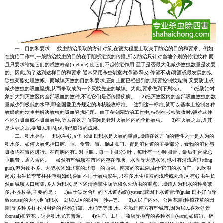
一、目的和要求 蚊虫防治采取的方针对策,在很大程度上取决于防治的目的和要求。例如
在抗疟工作中,一般防治蚊虫的目的在于阻断疟疾的传播,所以防治只针对当地个别的传疟蚊种,而
且只要求缩短它们的成蚊寿命(lifetime),使它们不起传疟作用,至于是否最大化减少蚊虫数量是次要
的。因此,为了达到这样目的和要求,通常采用杀虫剂室内滞留(释义:停留不动)喷酒或最发展的拟
除虫菊酯处理蚊帐。而城镇灭蚊的目的和要求,正如上面已经提到的,既要控制蚊媒病,又要防止或
减少蚊虫的吸血骚扰,从而争取成为一个灭蚊先进的城镇。为此,要求做到下列3点。 1)把防治对
象扩大到灭蚊区内全部吸血的蚊种,不论它们是否传播疾病。 2)把灭蚊区内的全部吸血蚊虫的数
量减少到极低的水平,即全国爱卫办规定的考核验收标准。 ;达到这一标准,就可以基本上控制各种
蚊媒病的发生并解决蚊虫的吸血骚扰问题。由于在实际防治工作中,特别在考核验收时,很难或并
不区分吸血或不吸血蚊种,所以在这方面实际是针对灭蚊区内的全部蚊虫。 3)在灭蚊之后,尤其
是达标之后,要加以巩固,保持已取得的成果。
二、积水类型 积水生蚊,处理(chǔ lǐ)积水是灭蚊的重点,城镇在这方面的特性之一是人为的
积水多。如何灭蚊包括口腔、咽、食管、胃、肠及肛门。胃是消化道的主要部分，食物的消化与
吸收均在胃内进行。在前胸内有1 对唾腺，每一唾腺分3 叶，每叶有一小唾腺管，最后汇合成总
唾腺管，通入舌内。 虽然有些城镇在市区内存在湖塘、水库等大型水体,也可有河流通过(tōng
guò),但为数不多。大型水体如北京的北海、的西湖、南京的玄武湖,由于它们的水面广、风吹浪
起,蚊虫生长季节往往游船如织,湖面不适于蚊虫擎生,只在多水生植被的浅湾或死角,可有蚊虫生长
然而城镇人口密集,多人为积水,是下述清除孳生场所和杀灭幼虫的重点。城镇人为积水的种类繁
多,不胜枚举,主要的是： 1)由于缺乏合理的下水道系统(system)或因下水道管理(guǎn lǐ)不好而导
致(cause)的大小地面积水 2)居民区的阴沟、沙井等。 3)居民户内外、公园花圃(种植花草的园
圃)等多种多样不同用途的容器(缸罐、水桶等等)积水。在我国南方有些城市,因为居民喜欢盆景
(bonsai)和养花，这类积水尤其普遍。 4)住户、工厂、商店等抛弃的各种器皿(ware),如破缸、碎