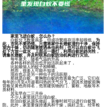
家里飞进白蚁，怎么办？
白蚁分飞数量虽多，但成功繁殖存活率却很低，
为
此，市民不要恐慌。只需将家中长翅蚁清扫干净，保持
室内干燥，切勿随意喷洒杀虫药剂；也可以在白蚁分飞
处下方放一盆水，上面点一盏灯，利用白蚁的趋光性，
诱集长翅蚁，并及时联系白蚁防治机构进行灭治。
每年夏天，随着气温的升高，
各种各样的昆虫也开始活跃起来了，
比如最恼人的蚊子和蟑螂。
然而，很多人可能不知道，
现在也正是另一种虫子的活跃期，
那就是白蚁。黄胸散白蚁的危害最为广泛。它们在
每年的3月至4月趁着闷热的天气分飞，因其长翅蚁前胸
背板呈黄色而得名，危害建筑物的门、窗框、地板等木
质材料。
其实早在二三月份，
不少人家里就已出现白蚁。
防治白蚁从源头做起，装修时就可以进行白蚁预
防。此外，家里要保持通风和干燥，搞好卫生。经常检