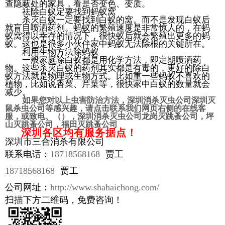
查隐蔽处的家具，看是否变色、变质。
祛除白蚁定要找到蚂蚁窝
杀灭白蚁一定要找到白蚁的窝。而不是发现白蚁后
就盲目喷洒药剂。蚂蚁的繁殖速度是非常惊人的，在蚂
蚁窝得以幸存的情况下，很快蚁后就会繁殖出更多的蚂
蚁。这也是很多小伙伴家中蚂蚁无法除根的关键所在。
利用生物方法除蚂蚁
一般家庭除白蚁都是用化学方法，即定期喷洒药
物。这些杀灭白蚁的药剂其实都是有毒的，更好的除白
蚁方法就是物理或生物方式。比如重一些蚂蚁不喜欢的
植物，比如说香菜、芹菜等，很快家中白蚁的数量就会
减少。
如
果您对以上虫害防治方法，深圳消杀灭虫公司深圳灭
鼠杀虫公司等感兴趣，请点击联系我们网页右侧的
在线客
服，
或
致电
、
（
）
，
深圳消杀灭虫公司龙岗灭跳蚤公司，坪
山
灭跳蚤公司
，福田
灭跳蚤公司
深圳各区均有服务据点！
深圳市三合消杀有限公司
联系电话：
18718568168
贾工
18718568168
贾工
公司网址：
http://www.shahaichong.com/
扫描下方二维码，免费咨询！