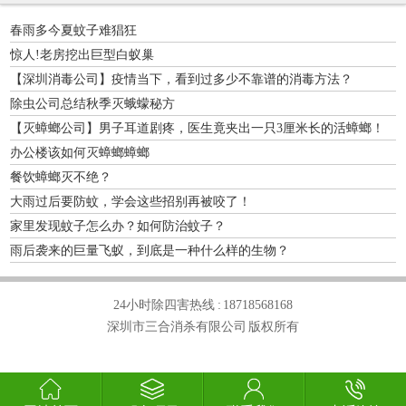
春雨多今夏蚊子难猖狂
惊人!老房挖出巨型白蚁巢
【深圳消毒公司】疫情当下，看到过多少不靠谱的消毒方法？
除虫公司总结秋季灭蛾蠓秘方
【灭蟑螂公司】男子耳道剧疼，医生竟夹出一只3厘米长的活蟑螂！
办公楼该如何灭蟑螂蟑螂
餐饮蟑螂灭不绝？
大雨过后要防蚊，学会这些招别再被咬了！
家里发现蚊子怎么办？如何防治蚊子？
雨后袭来的巨量飞蚁，到底是一种什么样的生物？
24小时除四害热线 :
18718568168
深圳市三合消杀有限公司 版权所有