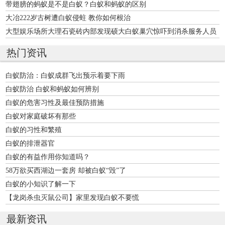
带翅膀的蚂蚁是不是白蚁？白蚁和蚂蚁的区别
大冶222岁古树遭白蚁侵蛀 教你如何根治
大型娱乐场所大理石瓷砖内部发现硕大白蚁巢穴惊吓到消杀服务人员
热门资讯
白蚁防治：白蚁成群飞出预示着要下雨
白蚁防治 白蚁和蚂蚁如何辨别
白蚁的危害习性及最佳预防措施
白蚁对家庭破坏有那些
白蚁的习性和繁殖
白蚁的排泄器官
白蚁的有益作用你知道吗？
58万欲买西湖边一套房 却被白蚁“毁”了
白蚁的小知识了解一下
【龙岗杀虫灭鼠公司】家里发现白蚁不要慌
最新资讯