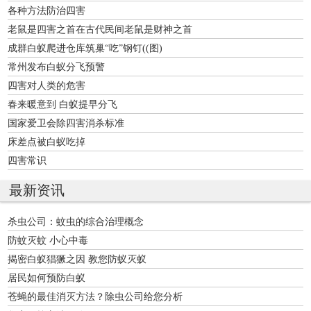
各种方法防治四害
老鼠是四害之首在古代民间老鼠是财神之首
成群白蚁爬进仓库筑巢“吃”钢钉((图)
常州发布白蚁分飞预警
四害对人类的危害
春来暖意到 白蚁提早分飞
国家爱卫会除四害消杀标准
床差点被白蚁吃掉
四害常识
最新资讯
杀虫公司：蚊虫的综合治理概念
防蚊灭蚊 小心中毒
揭密白蚁猖獗之因 教您防蚁灭蚁
居民如何预防白蚁
苍蝇的最佳消灭方法？除虫公司给您分析