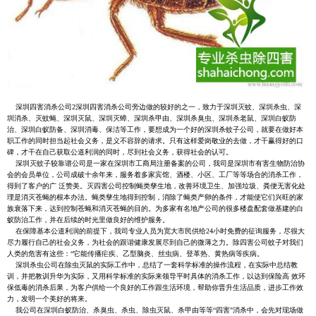
深圳四害消杀公司2深圳四害消杀公司旁边做的较好的之一，致力于深圳灭蚊、深圳杀虫、深
圳消杀、灭蚊蝇、深圳灭鼠、深圳灭蟑、深圳杀甲由、深圳杀臭虫、深圳杀老鼠、深圳白蚁防
治、深圳白蚁防备、深圳消毒、保洁等工作，要想成为一个好的深圳杀蚊子公司，就要在做好本
职工作的同时担当起社会义务，是义不容辞的请求。只有这样爱岗敬业的去做，才干赢得好的口
碑，才干在自己获取公道利润的同时，尽到社会义务，获得社会的认可。
深圳灭蚊子较靠谱公司是一家在深圳市工商局注册备案的公司，我司是深圳市有害生物防治协
会的会员单位，公司成破十余年来，服务着多家宾馆、酒楼、小区、工厂等等场合的消杀工作，
得到了客户的广 泛赞美。灭四害公司控制蝇类孳生地，改善环境卫生、加强垃圾、粪便无害化处
理是消灭苍蝇的根本办法。蝇类孳生地得到控制，消除了蝇类产卵的条件，才能使它们兴旺的家
族衰落下来，达到控制苍蝇和消灭苍蝇的目的。为多家有名地产公司的很多楼盘配套做基建的白
蚁防治工作，并在后续的时光里做良好的维护服务。
在保障基本公道利润的前提下，我司专业人员为宽大市民供给24小时免费的征询服务，尽很大
尽力履行自己的社会义务，为社会的跟谐健康发展尽到自己的微薄之力。除四害公司蚊子对我们
人类的危害有这些：“它能传播疟疾、乙型脑炎、丝虫病、登革热、黄热病等疾病。
深圳杀虫公司在除虫灭鼠的实际工作中，总结了一套科学标准的操作流程，在实际中总结教
训，并把教训升华为实际，又用科学标准的实际来领导平时具体的消杀工作，以达到保险高 效环
保低毒的消杀后果，为客户供给一个良好的工作跟生活环境，帮助你晋升生活品质，进步工作效
力，发明一个美好的将来。
我公司在深圳白蚁防治、杀臭虫、杀虫、除虫灭鼠、杀甲由等等“四害"消杀中，会先对现场做