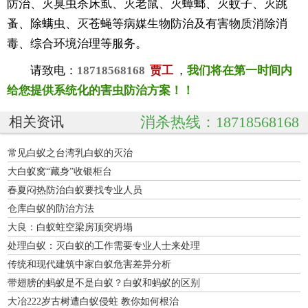
防治、灭臭虫杀床虱、灭老鼠、灭蟑螂、灭蚊子、灭跳
蚤、除螨虫、灭苍蝇等病媒生物防治及有害物质消除消
毒、综合环境治理等服务。
请致电：
18718568168
贾工
，
我们将在第一时间内
给您提供系统化的害虫防治方案！！
消杀热线：18718568168
相关资讯
常见白蚁之台湾乳白蚁的灭治
大白蚁窝“藏身”收银柜台
春夏闷热防治白蚁要找专业人员
仓库白蚁的防治方法
大良：白蚁蛀空梁房顶突坍塌
处理白蚁：灭白蚁的工作需要专业人士来处理
传统和现代建筑中家白蚁危害差异分析
带翅膀的蚂蚁是不是白蚁？白蚁和蚂蚁的区别
大冶222岁古树遭白蚁侵蛀 教你如何根治