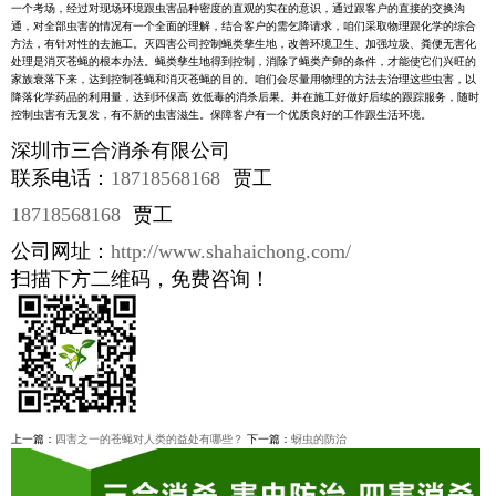
一个考场，经过对现场环境跟虫害品种密度的直观的实在的意识，通过跟客户的直接的交换沟
通，对全部虫害的情况有一个全面的理解，结合客户的需乞降请求，咱们采取物理跟化学的综合
方法，有针对性的去施工。灭四害公司控制蝇类孳生地，改善环境卫生、加强垃圾、粪便无害化
处理是消灭苍蝇的根本办法。蝇类孳生地得到控制，消除了蝇类产卵的条件，才能使它们兴旺的
家族衰落下来，达到控制苍蝇和消灭苍蝇的目的。咱们会尽量用物理的方法去治理这些虫害，以
降落化学药品的利用量，达到环保高 效低毒的消杀后果。并在施工好做好后续的跟踪服务，随时
控制虫害有无复发，有不新的虫害滋生。保障客户有一个优质良好的工作跟生活环境。
深圳市三合消杀有限公司
联系电话：
18718568168
贾工
18718568168
贾工
公司网址：
http://www.shahaichong.com/
扫描下方二维码，免费咨询！
上一篇：
四害之一的苍蝇对人类的益处有哪些？
下一篇：
蚜虫的防治