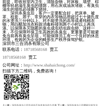
前提，即收拾室内卫生，清除杂物，对床板、墙壁、棕
棚等轻易滋生臭虫的缝隙，用石灰或油灰堵嵌，有臭虫
滋生的墙纸必须撕下烧掉。
深圳杀臭虫后，客户一定要配合好，把床单、被
罩、枕套、席子、常穿的内衣等物品用超过七十摄氏度
的水烫洗三分钟以上。对不能烫洗的高等或者纯棉衣
物，用白醋加洗衣粉跟消毒粉侵泡两个小时以上再洗
涤。以保障杀灭隐匿的臭虫成虫幼虫跟虫卵。这样一
来，不仅保障环保卫生高效的杀臭虫，更重要是可能避
免当前再有臭虫呈现，可能保障员工有一个良好的休息
环境，有效的为企业的畸形生产秩序保驾护航。
深圳市三合消杀有限公司
联系电话：
18718568168
贾工
18718568168
贾工
公司网址：
http://www.shahaichong.com/
扫描下方二维码，免费咨询！
上一篇：
深圳杀臭虫公司告诉你不知道臭虫的九件事
下一篇：
深圳杀臭虫公司哪家比较专业