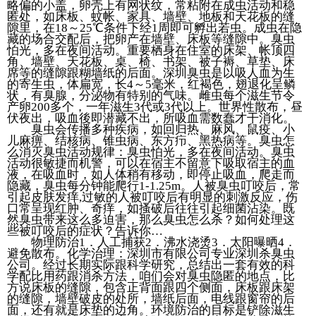
略偏的小盖，卵壳上有网状纹，常粘附在成虫活动和稳
匿处，如床板、蚊帐、家具、墙壁、地板和天花板的缝
隙里，在18～25℃条件下经1周即可孵出若虫。成虫在隐
藏的场合交配后，把卵产在墙壁、床板等缝隙中。臭虫
怕光，多在夜间活动。重要栖身在住室的床架、帐顶四
角、墙壁、天花板、桌、椅、书架、被子褥、草垫、床
席等的缝隙跟糊墙纸的后面。深圳臭虫是以吸人血为生
的寄生虫，体扁宽，长4～5毫米，红褐色，翅退化呈鳞
状，有臭腺，分泌物有特别的气味。雌虫每个滋生节令
产卵200多个，一年滋生3代或3代以上。世界性散布，昼
伏夜出，吸血後即潜藏不出，所吸血需数蠢才干消化。
臭虫会传播多种疾病，如回归热、麻风、鼠疫、小
儿麻痹、结核病、锥虫病、东方疖、黑热病等。臭虫怎
么消灭臭虫活动规律：臭虫怕光，多在夜间活动。臭虫
活动很敏捷而机警，可以在宿主不留意下吸取宿主的血
液，在吸血时，如人体稍有移动，即停止吸血，爬走而
隐藏，臭虫每分钟能爬行1-1.25m。人被臭虫叮咬后，常
引起皮肤发痒,过敏的人被叮咬后有明显的刺激反应，伤
口常呈现红肿、奇痒，如搔破后往往引起细菌沾染。既
然臭虫带来这么多迫害，那么臭虫怎么杀？如何处理这
些被叮咬后的症状？告诉你…
物理防治1．人工捕获2．沸水浇烫3．太阳曝晒4．
避免散布。化学治理：深圳市有限公司专业深圳杀臭虫
公司。经过长期实际跟科学研究，总结出一套有效的科
学配比用药跟消杀方法，咱们会对臭虫隐匿的地点，比
方说床板的缝隙，包含正背面跟四个侧面，床板跟床架
的缝隙，墙壁破皮的处所，墙纸后面，电线跟窗帘的后
面，还有就是床垫的边角。环境防治的目标是铲除滋生