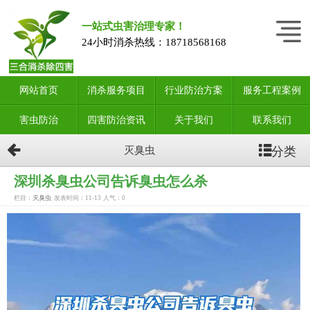
一站式虫害治理专家！
24小时消杀热线：
18718568168
网站首页
消杀服务项目
行业防治方案
服务工程案例
害虫防治
四害防治资讯
关于我们
联系我们
分类
灭臭虫
深圳杀臭虫公司告诉臭虫怎么杀
栏目：
灭臭虫
发表时间：11-13
人气：
0