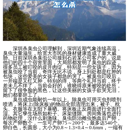
深圳杀臭虫公司理解到，深圳近期气象连续高温，
臭虫大量滋生，给宽大市民的身材健康造成了重大威
胁。日前深圳杀臭虫公司接到石岩某公司客户的，说是
他们的四十个宿舍里面，大局部都发明了臭虫的踪迹，
很多员工被叮咬的皮开肉绽，特别是一些女孩子，因为
被臭虫咬了当前，奇痒无比不说，身上到处都是红肿的
包块，这些爱美的女孩子都急的哭了。被臭虫叮咬后，
一开端是又红又肿，特别的痒，等两个礼拜当前，终于
差未几不痒了，当前会好的，谁晓得原来被咬的处所，
留下了很争脸的黑色，让这些美丽的女孩子欲哭无泪，
她们都要辞工了。
臭虫成虫能耐饥一年以上。除臭虫可用灭虫剂喷剂
喷洒，将床上(除床板)的物品全部清理出来，被子、枕
头、衣服等在太阳下暴晒。将床板正反两面进行全面打
湿。其它孳生场所如柜子、床架缝隙、房间角落也进行
药物处理，没什么刺激味。臭虫防治雌虫饱血后产卵，
每次产卵数个，一生可产卵75～200个，最多达540个。
卵白色，长圆形，大小为0.8～1.3×0.4～0.6mm，一端有