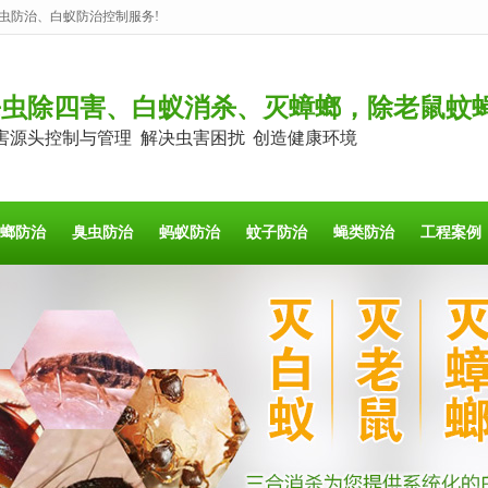
虫防治、白蚁防治控制服务!
杀虫除四害、白蚁消杀、灭蟑螂，除老鼠蚊
害源头控制与管理 解决虫害困扰 创造健康环境
螂防治
臭虫防治
蚂蚁防治
蚊子防治
蝇类防治
工程案例