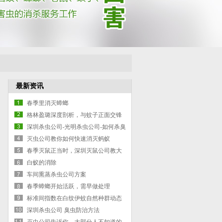
最新资讯
春季里消灭蟑螂
格林盈璐深度剖析，与蚊子正面交锋
灭蚊灯是否有效
深圳杀虫公司-光明杀虫公司-如何杀臭
虫-臭虫防治的方案
灭虫公司教你如何快速消灭蚂蚁
春季灭鼠正当时，深圳灭鼠公司教大
家如何灭鼠
白蚁的消除
车间熏蒸杀虫公司方案
春季蟑螂开始活跃，需早做处理
标准间指数在白纹伊蚊自然种群动态
深圳杀虫公司 臭虫防治方法