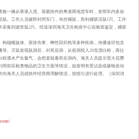
查验一辆从香港入境、装载快件的粤港两地货车时，发明车内多份
活鼠。工作人员破即封闭车门，布控捕鼠，胜利捕获活鼠1只。工作
中采集到逝世鼠2只。经送深圳海关卫生检疫中心实验室鉴定，捕获
钩端螺旋体、斑疹伤寒、蜱性回归热等多种疾病，传播途径包含
播等。灭鼠发现鼠洞后，封死后洞，从前洞投入20克漂白粉，再往
白粉遇水产生氯气，会把老鼠毒死在洞内。海关人员提示宽大花费
利用前应检查物品的卫生方面等情况，如发明有受沾染或被啮齿动
并向海关人员或快件经营商理解情况，按指引进行处理。（深圳消
.com/