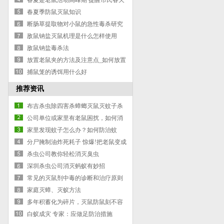
春夏是老鼠活动高峰期 提醒市民春天
灭鼠防病
春夏季防鼠灭鼠知识
断肠草提取物对小鼠的急性毒杀研究
敌鼠钠盐灭鼠机理是什么怎样使用
敌鼠钠盐毒杀法
放置老鼠夹的方法及注意点_如何放置
老鼠夹
捕鼠笼的诱饵用什么好
推荐资讯
布吉杀虫除四害杀蟑螂灭鼠灭蚊子杀
白蚁可联系深圳杀虫公司杀虫公司
公司单位或家里有老鼠困扰，如何消
灭老鼠
家里发现蚊子怎么办？如何防治蚊
子？
分尸腌制油炸死耗子 惊爆!把老鼠变成
乳鸽全过程（图）
杀虫公司教你轻松消灭臭虫
深圳杀虫公司消灭蚂蚁有妙招
常见的灭鼠剂中毒的诊断和治疗原则
（2）
家庭灭蟑、灭蚁方法
多年积蓄化为碎片，灭鼠防鼠刻不容
缓
白蚁成灾 专家：应做足防治措施