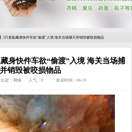
】3只老鼠藏身快件车欲“偷渡”入境 海关当场捕灭并销毁被咬损物品
藏身快件车欲“偷渡”入境 海关当场捕
并销毁被咬损物品
章出处：网络
人气：
0
发表时间：06-19