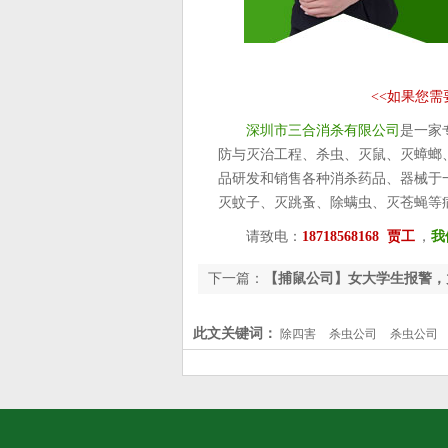
<<
如果您需
深圳市三合消杀有限公司
是一家
防与灭治工程、杀虫、灭鼠、灭蟑螂
品研发和销售各种消杀药品、器械于
灭蚊子、灭跳蚤、除螨虫、灭苍蝇等
请致电：
18718568168 贾工
，
我
下一篇：
【捕鼠公司】女大学生报警，
此文关键词：
除四害
杀虫公司
杀虫公司