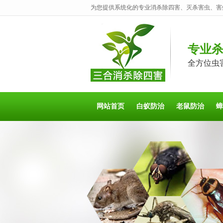
为您提供系统化的专业消杀除四害、灭杀害虫、害
专业
全方位虫
网站首页
白蚁防治
老鼠防治
蟑