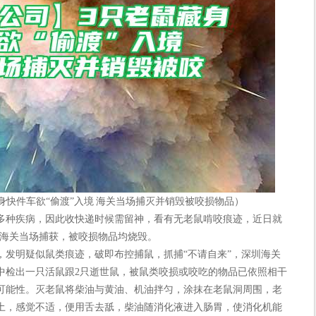
身快件车欲“偷渡”入境 海关当场捕灭并销毁被咬损物品）
种疾病，因此收快递时候需留神，看有无老鼠啃咬痕迹，近日就
，海关当场捕获，被咬损物品均烧毁。
明疑似鼠类痕迹，破即布控捕鼠，抓捕“不请自来”，深圳海关
中检出一只活鼠跟2只逝世鼠，被鼠类咬损或咬吃的物品已依照相干
可能性。灭老鼠将柴油与黄油、机油拌匀，涂抹在老鼠洞周围，老
土，感觉不适，便用舌去舐，柴油随消化液进入肠胃，使消化机能