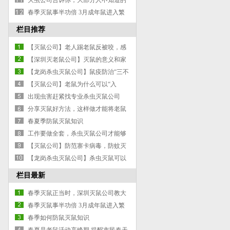
灭虫公司告诉你，大部分人不知道的
灭蚂蚁除蚂蚁防治蚂蚁小妙招
春季灭鼠事半功倍 3月成年鼠进入繁
殖期
栏目推荐
【灭鼠公司】老人踢老鼠反被咬，感
染出血热
【深圳灭老鼠公司】灭鼠的意义和家
庭日常防鼠的8个方法
【龙岗杀虫灭鼠公司】鼠疫防治“三不
三报”制度老鼠的习性及防治方法
【灭鼠公司】老鼠为什么可以“入
侵”高层住宅
出现虫害赶紧找专业杀虫灭鼠公司
分享灭鼠好方法，这样做才能将老鼠
彻底消灭！
春夏季防鼠灭鼠知识
工作要做全套，杀虫灭鼠公司才能够
无懈可击
【灭鼠公司】防范寨卡病毒，防蚊灭
蚊是关键
【龙岗杀虫灭鼠公司】杀虫灭鼠可以
带来什么好处？
栏目最新
春季灭鼠正当时，深圳灭鼠公司教大
家如何灭鼠
春季灭鼠事半功倍 3月成年鼠进入繁
殖期
春季如何防鼠灭鼠知识