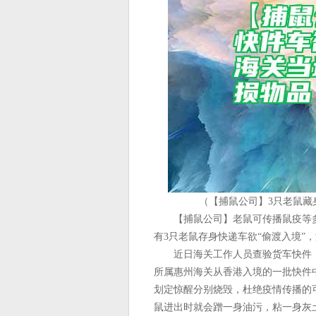
（【捕鼠公司】3只老鼠藏
【捕鼠公司】老鼠可传播鼠疫等多
有3只老鼠存身快递车欲“偷渡入境”
近日海关工作人员查验货车快件，发
所属惠州海关从香港入境的一批快件
划定惊醒分别烧毁，杜绝疫情传播的
鼠进出时就会蹭一身油污，粘一身灰