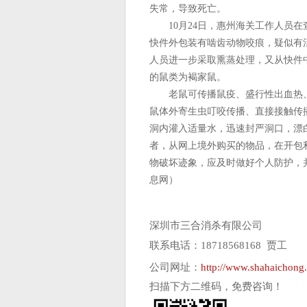
失常，导致死亡。
10月24日，惠州海关工作人员在
快件外包装有啮齿动物咬痕，疑似有
人员进一步采取熏蒸处理，又从快件
的鼠类为褐家鼠。
老鼠可传播鼠疫、盛行性出血热、
鼠体外寄生虫叮咬传播、直接接触传
洞内灌入适量水，迅速封严洞口，漂
者，从网上境外购买的物品，在开包
物破坏迹象，应及时做好个人防护，
息网）
深圳市三合消杀有限公司
联系电话：18718568168 贾工
公司网址：
http://www.shahaichong
扫描下方二维码，免费咨询！