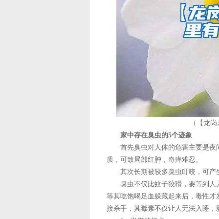
（【龙岗
家中存在臭虫的5个迹象
首先臭虫对人体的危害主要是夜间
质，可致局部红肿，奇痒难忍。
其次长期被较多臭虫叮咬，可产生
臭虫不仅比蚊子狡猾，要等到人入
等其吃饱喝足血躲藏起来后，毒性才
接杀手，其毒素不仅让人无法入睡，