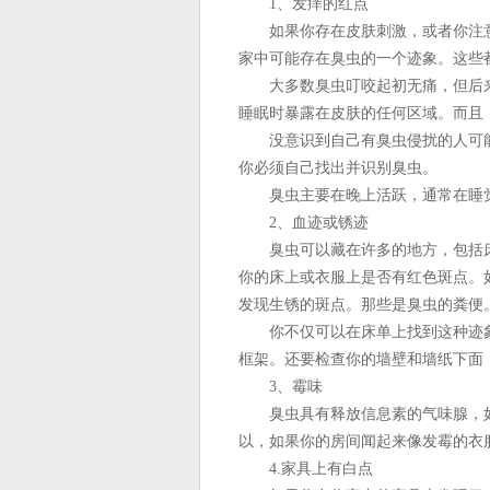
1、发痒的红点
如果你存在皮肤刺激，或者你注意
家中可能存在臭虫的一个迹象。这些
大多数臭虫叮咬起初无痛，但后来
睡眠时暴露在皮肤的任何区域。而且
没意识到自己有臭虫侵扰的人可能
你必须自己找出并识别臭虫。
臭虫主要在晚上活跃，通常在睡觉
2、血迹或锈迹
臭虫可以藏在许多的地方，包括床
你的床上或衣服上是否有红色斑点。
发现生锈的斑点。那些是臭虫的粪便
你不仅可以在床单上找到这种迹象
框架。还要检查你的墙壁和墙纸下面
3、霉味
臭虫具有释放信息素的气味腺，如
以，如果你的房间闻起来像发霉的衣
4.家具上有白点