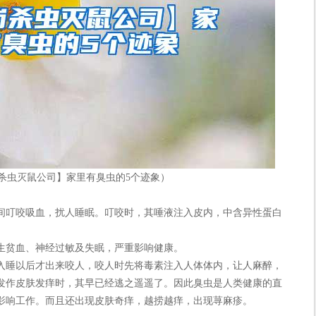
杀虫灭鼠公司】家里有臭虫的5个迹象）
叮咬吸血，扰人睡眠。叮咬时，其唾液注入皮内，中含异性蛋白
贫血、神经过敏及失眠，严重影响健康。
睡以后才出来咬人，咬人时先将毒素注入人体体内，让人麻醉，
发作皮肤发痒时，其早已经逃之遥遥了。因此臭虫是人类健康的直
影响工作。而且还出现皮肤奇痒，越捞越痒，出现荨麻疹。