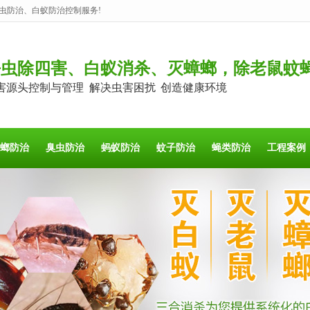
虫防治、白蚁防治控制服务!
杀虫除四害、白蚁消杀、灭蟑螂，除老鼠蚊
害源头控制与管理 解决虫害困扰 创造健康环境
螂防治
臭虫防治
蚂蚁防治
蚊子防治
蝇类防治
工程案例