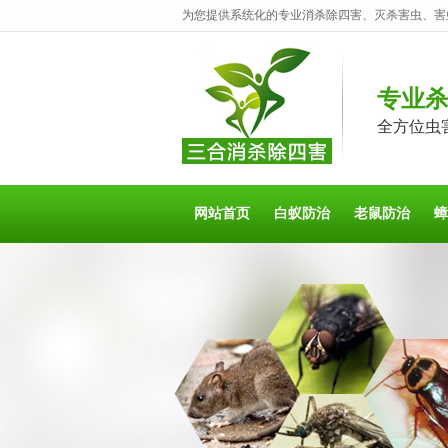
为您提供系统化的专业消杀除四害、灭杀害虫、害
专业
全方位虫
网站首页
白蚁防治
老鼠防治
蟑