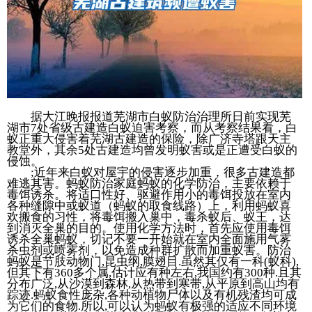
据大江晚报报道芜湖市白蚁防治治理所日前实现芜
湖市7处省级古建造白蚁迫害考察，而从考察结果看，白
蚁正重大侵害着芜湖古建造的保险，除广济寺塔跟天主
教堂外，其余5处古建造均曾发明蚁害或是正遭受白蚁的
侵蚀。
;近年来白蚁对屋宇的侵害逐步加重，很多古建造都
难逃其害。蚂蚁防治家庭蚂蚁的化学防治，主要依赖于
毒饵诱杀。将适口性好、驱避作用小的毒饵投放在室内
各种缝隙中或蚁道（蚂蚁的取食线路）上，利用蚂蚁喜
欢搬食的习性，将毒饵搬入巢中，毒杀蚁后、蚁王，达
到消灭全巢的目的。使用化学方法时，首先应使用毒饵
诱杀全巢蚂蚁，切记不要一开始就在室内全面施用气雾
杀虫剂或喷雾剂，以免造成种群扩散而加重蚁害。防治
蚂蚁是节肢动物门,昆虫纲,膜翅目.虽然其仅有一科(蚁科),
但其下有360多个属,估计应有种左右,我国约有300种.且其
分布广泛,从沙漠到森林,从热带到寒带,从平原到高山均有
踪迹.蚂蚁食性庞杂,各种动植物尸体以及有机残渣均可成
为它们的食物.所以,可以认为蚂蚁有极强的适应不同环境