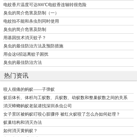
电蚊香片温度可达800℃电蚊香连轴转很危险
臭虫的简介危害及防制（一）
电蚊拍不能和杀虫剂同时使用
臭虫的简介危害及防制
用基因技术消灭蚊子？
臭虫的最佳防治方法及预防措施
用会这6招远离蚊子困扰
臭虫的最佳防治方法
热门资讯
咬人很痛的蚂蚁——子弹蚁
蚁后体长、体积与工蚁数、兵蚁数、幼蚁数和整巢蚁数之间的关系
消灭蟑螂蚂蚁老鼠请找深圳杀虫公司
女子景区被蚂蚁叮咬心脏骤停 被红火蚁咬了怎么办如何处理？
蚁巢结构和消灭办法
如何消灭黄蚂蚁？