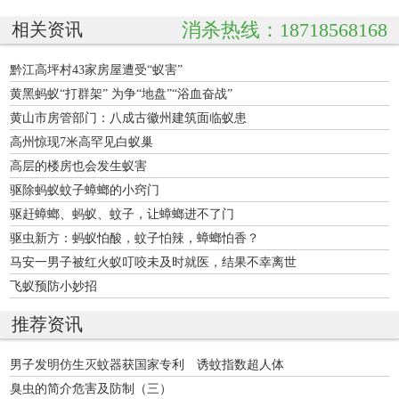
消杀热线：18718568168
相关资讯
黔江高坪村43家房屋遭受“蚁害”
黄黑蚂蚁“打群架” 为争“地盘”“浴血奋战”
黄山市房管部门：八成古徽州建筑面临蚁患
高州惊现7米高罕见白蚁巢
高层的楼房也会发生蚁害
驱除蚂蚁蚊子蟑螂的小窍门
驱赶蟑螂、蚂蚁、蚊子，让蟑螂进不了门
驱虫新方：蚂蚁怕酸，蚊子怕辣，蟑螂怕香？
马安一男子被红火蚁叮咬未及时就医，结果不幸离世
飞蚁预防小妙招
推荐资讯
男子发明仿生灭蚊器获国家专利 诱蚊指数超人体
臭虫的简介危害及防制（三）