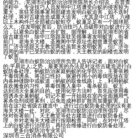
的能力。;芜湖市白蚁防治治理所陈所长介绍说，在普查
进程中，专业技巧人员发明中江塔遭受白蚁的侵害较为
重大，英驻芜领事署局部建造发明白蚁迫害，如不迭时
处理，将对古建造造成重大迫害。;尤其是中江塔，六楼
以上木构件已全部被白蚁蛀空，蚁巢足足有一个圆球那
么大。;在发明蚁害后，防治技巧人员破即对白蚁进行灭
治，以避免白蚁进一步扩散。据理解，目前芜湖市的省
级古建造中，除中江塔跟英驻芜领事署发明蚁害，衙署
前门、老海关大楼、圣雅阁中学原址也都曾遭受蚁害。
而广济寺塔跟天主教堂两处虽暂未发明蚁害，但广济寺
四周的庙宇已受到白蚁的侵害，天主教堂的副楼也发明
了蚁害。
芜湖市白蚁防治治理所负责人告诉记者，面对白蚁
的;平易近人;之势，最要害的办法是对这些古建造进行白
蚁防备处理。蚂蚁防治家庭蚂蚁的化学防治，主要依赖
于毒饵诱杀。将适口性好、驱避作用小的毒饵投放在室
内各种缝隙中或蚁道（蚂蚁的取食线路）上，利用蚂蚁
喜欢搬食的习性，将毒饵搬入巢中，毒杀蚁后、蚁王，
达到消灭全巢的目的。使用化学方法时，首先应使用毒
饵诱杀全巢蚂蚁，切记不要一开始就在室内全面施用气
雾杀虫剂或喷雾剂，以免造成种群扩散而加重蚁害。目
前在这7处省级古建造中，进行过白蚁防备处理的仅有老
海关大楼一处。对此，芜湖市白蚁防治治理所倡导，尽
快对衙署前门、天主教堂等处古建造进行白蚁防备处
理，并对老海关大楼进行按期检查。同时，在对中江塔
上的白蚁进行治理后，再结合维修进行白蚁防备处理。
更多白蚁防治专业常识
深圳市三合消杀有限公司