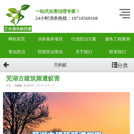
一站式虫害治理专家！
24小时消杀热线：
18718568168
网站首页
消杀服务项目
行业防治方案
服务工程案例
害虫防治
四害防治资讯
关于我们
联系我们
分类
灭蚂蚁
芜湖古建筑频遭蚁害
栏目：
灭蚂蚁
发表时间：03-27
人气：
0