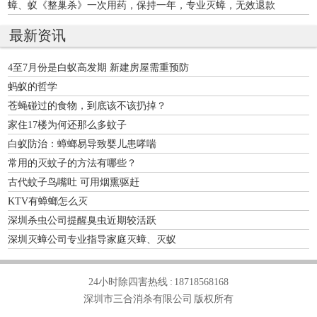
法
蟑、蚁《整巢杀》一次用药，保持一年，专业灭蟑，无效退款
最新资讯
4至7月份是白蚁高发期 新建房屋需重预防
蚂蚁的哲学
苍蝇碰过的食物，到底该不该扔掉？
家住17楼为何还那么多蚊子
白蚁防治：蟑螂易导致婴儿患哮喘
常用的灭蚊子的方法有哪些？
古代蚊子鸟嘴吐 可用烟熏驱赶
KTV有蟑螂怎么灭
深圳杀虫公司提醒臭虫近期较活跃
深圳灭蟑公司专业指导家庭灭蟑、灭蚁
24小时除四害热线 :
18718568168
深圳市三合消杀有限公司 版权所有