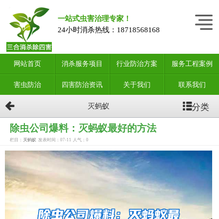
一站式虫害治理专家！
24小时消杀热线：
18718568168
网站首页
消杀服务项目
行业防治方案
服务工程案例
害虫防治
四害防治资讯
关于我们
联系我们
分类
灭蚂蚁
除虫公司爆料：灭蚂蚁最好的方法
栏目：
灭蚂蚁
发表时间：07-11
人气：
0