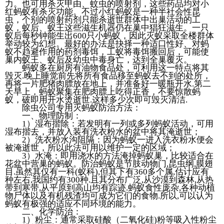
力。也可用杀灭甲由、蚊虫的喷射剂，这些药品均对小
红蚂蚁有杀灭功能。不过小红蚂蚁是一种半社会性昆
虫，个别的喷射药剂只能杀逝世群体中出巢活动的工
蚁，蚁后、蚁王这些滋生机器仍在巢中猖狂滋生。一只
蚁后每秒钟能生出600只小蚂蚁，因此灭蚁采取全楼群体
举动较为幻想。最好的办法是抉择一种适口性好、对蚂
蚁不趋避作用的药剂毒饵，工蚁将毒饵搬回后，可能使
巢内蚁王、蚁后及幼虫中毒身亡，达到全巢覆灭。
蚂蚁多在厨房有油物食品处，可利用这一特点将其
毁灭.晚上睡觉前先将所有食品移至蚂蚁去不到的处所，
再将一片肥猪肉膘放在地上，并准备好一暖瓶开水.第二
天早上，蚂蚁聚集在肥肉膘上吃得正香，不要惊散蚂
蚁，破即用开水烫逝世.这样多少次即可毁灭清洁.
除虫公司专用灭蚂蚁防治方法：
一、物理防制：
1）湿布揩除：若发明有一列或多列蚂蚁活动，可用
湿布揩去，并放入装有洗衣粉水的盆中将其淹逝世；
2）洗衣粉水沟阻隔：因为蚂蚁一进入洗衣粉水便会
被淹逝世，所以此法可用以维护一定的区域；
3）水淹：即用浇水的方法淹掉蚂蚁巢，比较适合在
花盆中营巢的蚂蚁。防治蚂蚁是节肢动物门,昆虫纲,膜翅
目.虽然其仅有一科(蚁科),但其下有360多个属,估计应有
种左右,我国约有300种.且其分布广泛,从沙漠到森林,从热
带到寒带,从平原到高山均有踪迹.蚂蚁食性庞杂,各种动植
物尸体以及有机残渣均可成为它们的食物.所以,可以认为
蚂蚁有极强的适应不同环境的能力。
二、化学防治：
1）粉尘：通常采取硅酸（二氧化硅)粉等吸入性粉尘