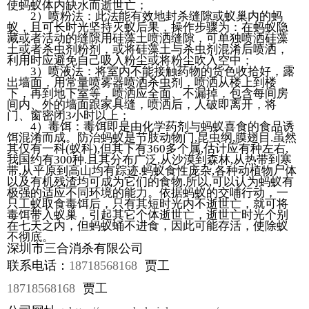
使蚂蚁体内缺水而逝世亡；
2）喷粉法：此法能有效地封杀缝隙或蚁巢内的蚂
蚁，且可长时光坚持灭蚁后果，操作步骤为：在蚂蚁隐
藏或者活动的缝隙用硅藻土喷洒缝隙，可单独喷洒硅藻
土或者杀虫剂粉剂，或将硅藻土与杀虫剂混淆后喷洒，
利用时应避免自己吸入粉尘或将粉尘吹入空中；
3）喷液法：将室内不能接触药物的货色收拾好，露
出墙面，用常量喷雾器喷洒杀虫剂，喷洒从楼上到楼
下，再到地下室等，喷洒应全面、不漏掉，包含每间房
间内、外的墙面跟家具缝，喷洒后，人破即离开，将
门、窗密闭3小时以上；
4）毒饵：毒饵即是由化学药剂与蚂蚁喜食的食品诱
饵混淆而成。防治蚂蚁是节肢动物门,昆虫纲,膜翅目.虽然
其仅有一科(蚁科),但其下有360多个属,估计应有种左右,
我国约有300种.且其分布广泛,从沙漠到森林,从热带到寒
带,从平原到高山均有踪迹.蚂蚁食性庞杂,各种动植物尸体
以及有机残渣均可成为它们的食物.所以,可以认为蚂蚁有
极强的适应不同环境的能力。依据蚂蚁的交哺行动，一
只工蚁取食毒饵后，只有其短时光内不逝世亡，就可将
毒饵带入蚁巢，引起其它个体逝世亡，逝世亡时光个别
在七天之内，但蚂蚁蛹不进食，因此可能存活，使除蚁
不彻底。
深圳市三合消杀有限公司
联系电话：
18718568168
贾工
18718568168
贾工