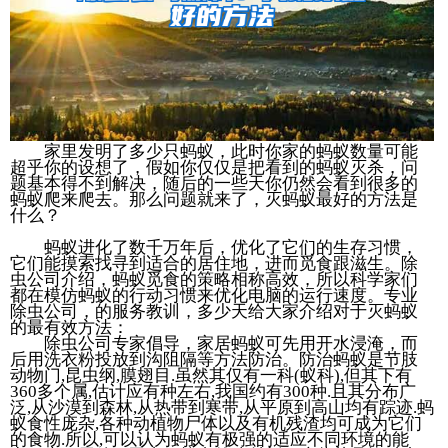
家里发明了多少只蚂蚁，此时你家的蚂蚁数量可能
超乎你的设想了，假如你仅仅是把看到的蚂蚁灭杀，问
题基本得不到解决，随后的一些天你仍然会看到很多的
蚂蚁爬来爬去。那么问题就来了，灭蚂蚁最好的方法是
什么？
蚂蚁进化了数千万年后，优化了它们的生存习惯，
它们能摸索找寻到适合的居住地，进而觅食跟滋生。除
虫公司介绍，蚂蚁觅食的策略相称高效，所以科学家们
都在模仿蚂蚁的行动习惯来优化电脑的运行速度。专业
除虫公司，的服务教训，多少天给大家介绍对于灭蚂蚁
的最有效方法：
除虫公司专家倡导，家居蚂蚁可先用开水浸淹，而
后用洗衣粉投放到沟阻隔等方法防治。防治蚂蚁是节肢
动物门,昆虫纲,膜翅目.虽然其仅有一科(蚁科),但其下有
360多个属,估计应有种左右,我国约有300种.且其分布广
泛,从沙漠到森林,从热带到寒带,从平原到高山均有踪迹.蚂
蚁食性庞杂,各种动植物尸体以及有机残渣均可成为它们
的食物.所以,可以认为蚂蚁有极强的适应不同环境的能