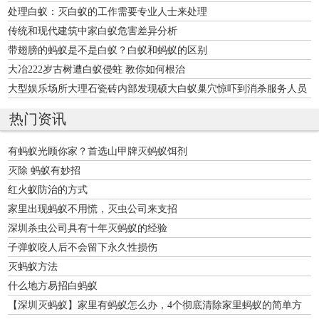
处理白蚁：灭白蚁的工作需要专业人士来处理
传统和现代建筑中家白蚁危害差异分析
带翅膀的蚂蚁是不是白蚁？白蚁和蚂蚁的区别
大冶222岁古树遭白蚁侵蛀 教你如何根治
大型娱乐场所大理石瓷砖内部发现硕大白蚁巢穴惊吓到消杀服务人员
热门资讯
有蚂蚁光顾你家？首选山甲牌灭蚂蚁饵剂
灭除 蚂蚁有妙招
红火蚁防治的方式
家里出现蚂蚁不用慌，灭虫公司来支招
深圳杀虫公司具有十年灭蚂蚁的经验
子弹蚁咬人后不会留下永久性损伤
灭蚂蚁方法
什么地方易招白蚂蚁
【深圳灭蚂蚁】家里有蚂蚁怎么办，4个彻底清除家里蚂蚁的简单方