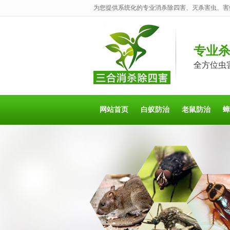
为您提供系统化的专业消杀除四害、灭杀害虫、害
专业
全方位虫
网站首页
白蚁防治
老鼠防治
蟑