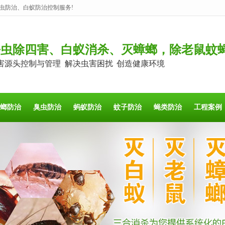
虫防治、白蚁防治控制服务!
杀虫除四害、白蚁消杀、灭蟑螂，除老鼠蚊
害源头控制与管理 解决虫害困扰 创造健康环境
螂防治
臭虫防治
蚂蚁防治
蚊子防治
蝇类防治
工程案例