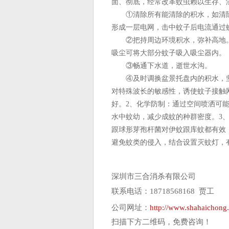
面、彻底，经常改革蚊虫赖以生存、滋
①清除所有能清除的积水，如清除
形成一层电网，击中蚊子后电流通过
②把持周边环境积水，弥补高地。
吸尘可将大部分蚊子吸入吸尘器内。
③畅通下水道，逝世水沟。
④及时调换盆景托盘内的积水，坚
对特殊波长的敏感性，诱使蚊子接触
好。2、化学防制：通过空间喷洒可
水中蚊幼，减少成蚊的种群密度。3、
跟球形芽孢杆菌对伊蚊跟库蚊都有效
避免蚊类的侵入，结合设置灭蚊灯，
深圳市三合消杀有限公司
联系电话：18718568168 贾工
公司网址：
http://www.shahaichong
扫描下方二维码，免费咨询！