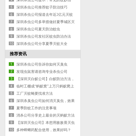
子病毒”
深圳杀虫公司提示：常见防蚊妙招
深圳杀虫公司推荐蚊子防治技巧
深圳杀虫公司报道去年近2亿元灭蚊
深圳杀虫公司多举措做好夏季城区灭
蚊蝇工作
深圳杀虫公司夏天防治蚊虫
深圳杀虫公司发社区蚊虫防治办法
深圳杀虫公司分享夏季灭蚊大全
推荐资讯
深圳杀虫公司告诉你如何灭臭虫
发现虫鼠害请咨询专业杀虫公司
【深圳灭白蚁公司】白蚁防治方法，
重在“防”和“治”
临时工棚成“蚂蚁窝”上万只蚂蚁爬上
床
工厂灭蚊蝇要找准方法
深圳杀臭虫公司如何消灭臭虫，效果
怎么样，可不可以一次就清理干净？
夏季防蚊工作的注意事项
消杀公司分享史上最全的灭蚂蚁方法
【深圳灭虫公司】本想用敌敌畏灭虫
不料却害了自己
多种蟑螂药配合使用，效果好吗？