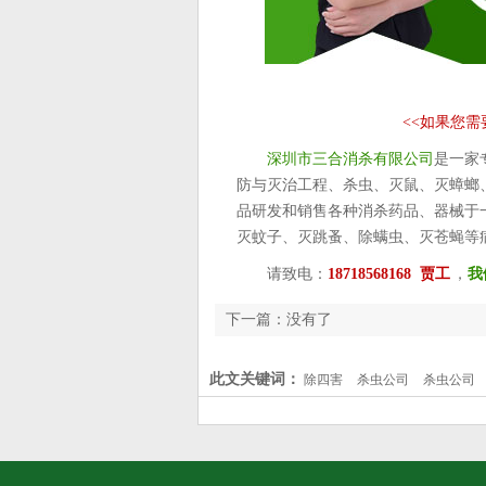
<<
如果您需
深圳市三合消杀有限公司
是一家
防与灭治工程、杀虫、灭鼠、灭蟑螂
品研发和销售各种消杀药品、器械于
灭蚊子、灭跳蚤、除螨虫、灭苍蝇等
请致电：
18718568168 贾工
，
我
下一篇：没有了
此文关键词：
除四害
杀虫公司
杀虫公司