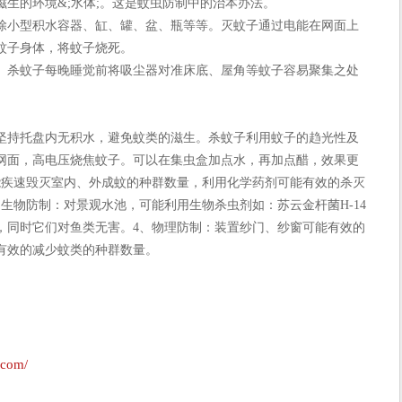
生的环境&;水体;。这是蚊虫防制中的治本办法。
小型积水容器、缸、罐、盆、瓶等等。灭蚊子通过电能在网面上
蚊子身体，将蚊子烧死。
杀蚊子每晚睡觉前将吸尘器对准床底、屋角等蚊子容易聚集之处
持托盘内无积水，避免蚊类的滋生。杀蚊子利用蚊子的趋光性及
网面，高电压烧焦蚊子。可以在集虫盒加点水，再加点醋，效果更
能疾速毁灭室内、外成蚊的种群数量，利用化学药剂可能有效的杀灭
生物防制：对景观水池，可能利用生物杀虫剂如：苏云金杆菌H-14
，同时它们对鱼类无害。4、物理防制：装置纱门、纱窗可能有效的
有效的减少蚊类的种群数量。
.com/