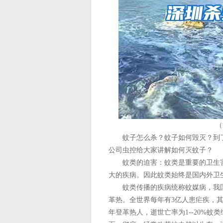
（
蚊子怎么杀？蚊子如何毁灭？到了夏
公司虫控给大家讲解如何灭蚊子？
蚊类的迫害：蚊类是重要的卫生害
大的疾病。因此蚊类始终是国内外卫
蚊类传播的疾病统称蚊媒病，我国
革热。全世界每年有3亿人患疟疾，其
年登革热人，逝世亡率为1--20%