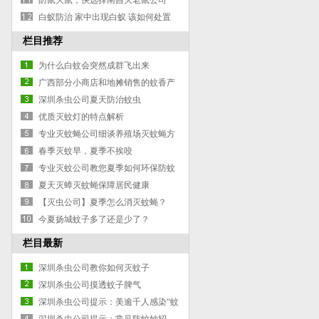
防鼠灭鼠，快选择南昌灭老鼠公司
白蚁防治 家中出现白蚁 该如何处置
栏目推荐
为什么白蚊会突然成群飞出来
广西部分小商店和地摊销售的蚊香产
品标识不全质量低劣
深圳杀虫公司夏天防治蚊虫
优质灭蚊灯的特点解析
专业灭蚊蝇公司细谈养殖场灭蚊蝇方
法
春季灭蚊早，夏季不挨咬
专业灭蚊公司教您夏季如何环保防蚊
灭蚊2-1
夏天灭蟑灭蚊蝇保障居民健康
【灭虫公司】夏季怎么消灭蚊蝇？
今夏扬城蚊子多了还是少了？
栏目最新
深圳杀虫公司教你如何灭蚊子
深圳杀虫公司摸透蚊子脾气
深圳杀虫公司提示：美逾千人感染“蚊