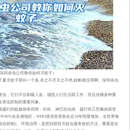
深圳杀虫公司教你如何灭蚊子）
天蚊子那叫一个多,杀之不尽灭之不绝,蚊帐都没用啊。深圳杀虫
虫，它们不仅刺吸人血，骚扰人们生活跟工作，而且传播多种重
生害虫防制的重要对象。
盛行的蚊媒病有四类：疟疾、淋巴丝虫病、盛行性乙型脑炎跟登
中90%在非洲地区，WHO讲演登革热在近10年明显增加，全世界每
蚊类综合防制1、环境治理：是把持跟毁灭蚊虫最有效的方法，重要是全