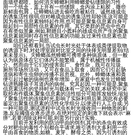
面墙壁都喷。如何消灭蟑螂利用蟑螂爱钻缝隙的习性，
用一个纸盒，盖上开有一些缝隙，盒内涂上粘胶，撒些
新鲜面包屑，让蟑螂钻进去偷吃而被粘住。诚然雄成虫
的诱集活性很弱,但对雌成虫的诱集活性却较强,这可能是
因为有性信息素独特起作用,也可能是聚集信息素自身可
能起到一局部性信息素的作用。其它类群的昆虫中也存
在有类似景象,例如,鞘翅目小蠹科的雄成虫所产生的聚集
信息素就同时存在性信息素的功能,反过来性信息素也是
聚集信息素的一局部。
咱们还察看到,当试虫长时光处于体表或粪便提取物
的诱源下时,对处理室跟对比室之间的抉择无明显差别(结
果未显示)。灭蟑螂虽然蟑螂可携带多种病原体，但一般
认为病原体在它们体内不能繁殖，属于机械性传播媒
介。然而由于它们的侵害面广、食性杂，既可在垃圾、
厕所等场所活动，又可在食品上取食，因而它们引起肠
道病和寄生虫卵的传播不容忽视。此外，蟑螂体液和粪
便引起过敏的病例也逐年增加，在家庭中也发生过蟑螂
钻进熟睡孩子耳道内的病例。究其起因,一种可能是,聚集
信息素活性的坚持时光与载体有一定的关联,本研究中采
取纱布作载体,聚集信息素的活性组分可能挥发较快,缩短
了聚集活性的连续时光,影响了实际利用后果,因此有必要
鉴定出聚集信息素的活性化学组分,以便进行人工合成;另
一种可能是,测试进程中试虫长时光接收同一种物质的刺
激,反应阈值会逐步进步,在绝对恒定的刺激下就会表示“麻
痹”,若要消除这种可能,则需另行设计实验。
目前开发利用的防治甲由的饵剂,其中的杀虫有效成
分对靶虫的毒性个别都合乎请求,唯引诱剂大多利用一些
甲由喜食的物质,如糖、麦芽、酵母之类。因为引诱剂的