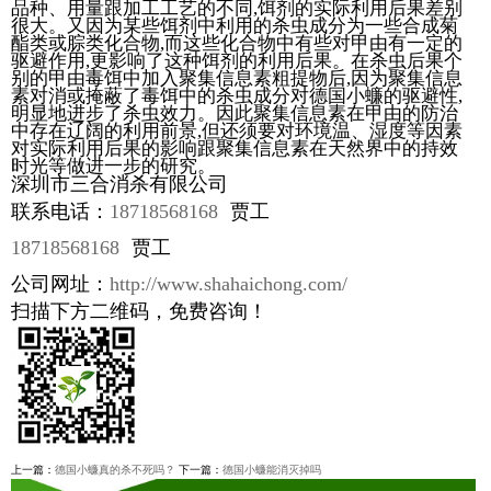
品种、用量跟加工工艺的不同,饵剂的实际利用后果差别
很大。又因为某些饵剂中利用的杀虫成分为一些合成菊
酯类或腙类化合物,而这些化合物中有些对甲由有一定的
驱避作用,更影响了这种饵剂的利用后果。在杀虫后果个
别的甲由毒饵中加入聚集信息素粗提物后,因为聚集信息
素对消或掩蔽了毒饵中的杀虫成分对德国小蠊的驱避性,
明显地进步了杀虫效力。因此聚集信息素在甲由的防治
中存在辽阔的利用前景,但还须要对环境温、湿度等因素
对实际利用后果的影响跟聚集信息素在天然界中的持效
时光等做进一步的研究。
深圳市三合消杀有限公司
联系电话：
18718568168
贾工
18718568168
贾工
公司网址：
http://www.shahaichong.com/
扫描下方二维码，免费咨询！
上一篇：
德国小蠊真的杀不死吗？
下一篇：
德国小蠊能消灭掉吗