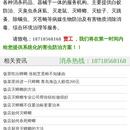
各种消杀药品、器械于一体的服务机构。主要提供白蚁
防治、灭臭虫杀床虱、灭老鼠、灭蟑螂、灭蚊子、灭跳
蚤、除螨虫、灭苍蝇等病媒生物防治及有害物质消除消
毒、综合环境治理等服务。
请致电：
18718568168
贾工
，
我们将在第一时间内
给您提供系统化的害虫防治方案！！
消杀热线：18718568168
相关资讯
饭里吃出蟑螂 张柏芝竟称不知缘由
饭菜里掉进一只蟑螂 青岛海边人赔偿260元
饭店灭蟑螂的方法
饭店灭蟑螂专业公司帮你轻松做得好
饭店灭蟑螂不仅要治标更要治本
饭店如何灭蟑螂
饭店如何杀死蟑螂
饭店厨房灭蟑螂的方法