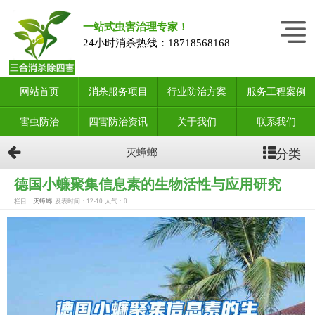
一站式虫害治理专家！
24小时消杀热线：
18718568168
网站首页
消杀服务项目
行业防治方案
服务工程案例
害虫防治
四害防治资讯
关于我们
联系我们
分类
灭蟑螂
德国小蠊聚集信息素的生物活性与应用研究
栏目：
灭蟑螂
发表时间：12-10
人气：
0