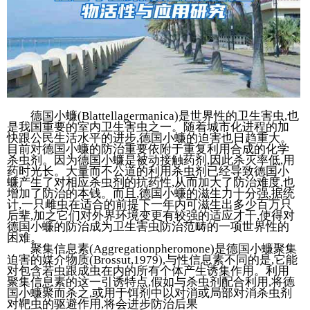
德国小蠊(Blattellagermanica)是世界性的卫生害虫,也
是我国重要的室内卫生害虫之一。随着城市化进程的加
快跟公民生活水平的进步,德国小蠊的迫害也日趋重大。
目前对德国小蠊的防治重要依附于重复利用合成的化学
杀虫剂。因为德国小蠊是被动接触药剂,因此杀灭率低,用
药时光长。大量而不公道的利用杀虫剂已经导致德国小
蠊产生了对相应杀虫剂的抗药性,从而加大了防治难度,也
增加了防治的本钱。而且,德国小蠊的滋生力十分强,据统
计,一只雌虫在适合的前提下一年内可滋生出多少百万只
后辈,加之它们对外界环境变更有较强的适应才干,使得对
德国小蠊的防治成为卫生害虫防治范畴的一项世界性的
困难。
聚集信息素(Aggregationpheromone)是德国小蠊聚集
迫害的媒介物质(Brossut,1979),与性信息素不同的是,它能
对包含若虫跟成虫在内的所有个体产生诱集作用。利用
聚集信息素的这一引诱特点,假如与杀虫剂配合利用,将德
国小蠊聚而杀之,或用于饵剂中以对消或局部对消杀虫剂
对靶虫的驱避作用,将会进步防治后果