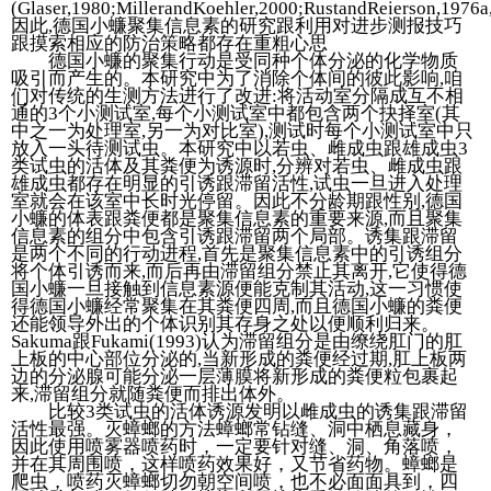
(Glaser,1980;MillerandKoehler,2000;RustandReierson,1976
因此,德国小蠊聚集信息素的研究跟利用对进步测报技巧
跟摸索相应的防治策略都存在重粗心思
德国小蠊的聚集行动是受同种个体分泌的化学物质
吸引而产生的。本研究中为了消除个体间的彼此影响,咱
们对传统的生测方法进行了改进:将活动室分隔成互不相
通的3个小测试室,每个小测试室中都包含两个抉择室(其
中之一为处理室,另一为对比室),测试时每个小测试室中只
放入一头待测试虫。本研究中以若虫、雌成虫跟雄成虫3
类试虫的活体及其粪便为诱源时,分辨对若虫、雌成虫跟
雄成虫都存在明显的引诱跟滞留活性,试虫一旦进入处理
室就会在该室中长时光停留。因此不分龄期跟性别,德国
小蠊的体表跟粪便都是聚集信息素的重要来源,而且聚集
信息素的组分中包含引诱跟滞留两个局部。诱集跟滞留
是两个不同的行动进程,首先是聚集信息素中的引诱组分
将个体引诱而来,而后再由滞留组分禁止其离开,它使得德
国小蠊一旦接触到信息素源便能克制其活动,这一习惯使
得德国小蠊经常聚集在其粪便四周,而且德国小蠊的粪便
还能领导外出的个体识别其存身之处以便顺利归来。
Sakuma跟Fukami(1993)认为滞留组分是由缭绕肛门的肛
上板的中心部位分泌的,当新形成的粪便经过期,肛上板两
边的分泌腺可能分泌一层薄膜将新形成的粪便粒包裹起
来,滞留组分就随粪便而排出体外。
比较3类试虫的活体诱源发明以雌成虫的诱集跟滞留
活性最强。灭蟑螂的方法蟑螂常钻缝、洞中栖息藏身，
因此使用喷雾器喷药时，一定要针对缝、洞、角落喷，
并在其周围喷，这样喷药效果好，又节省药物。蟑螂是
爬虫，喷药灭蟑螂切勿朝空间喷，也不必面面具到，四