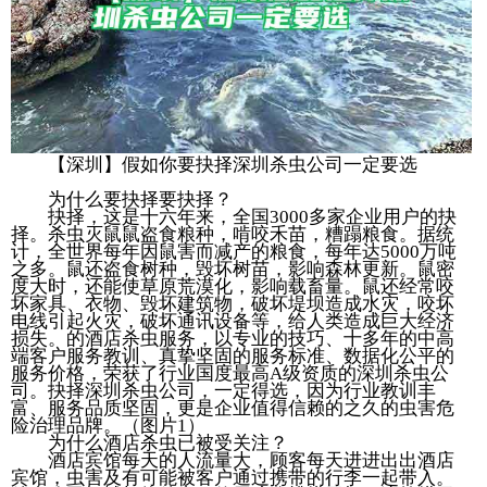
【深圳】假如你要抉择深圳杀虫公司一定要选
为什么要抉择要抉择？
抉择，这是十六年来，全国3000多家企业用户的抉
择。杀虫灭鼠鼠盗食粮种，啃咬禾苗，糟蹋粮食。据统
计，全世界每年因鼠害而减产的粮食，每年达5000万吨
之多。鼠还盗食树种，毁坏树苗，影响森林更新。鼠密
度大时，还能使草原荒漠化，影响载畜量。鼠还经常咬
坏家具、衣物、毁坏建筑物，破坏堤坝造成水灾，咬坏
电线引起火灾，破坏通讯设备等，给人类造成巨大经济
损失。的酒店杀虫服务，以专业的技巧、十多年的中高
端客户服务教训、真挚坚固的服务标准、数据化公平的
服务价格，荣获了行业国度最高A级资质的深圳杀虫公
司。抉择深圳杀虫公司，一定得选，因为行业教训丰
富、服务品质坚固，更是企业值得信赖的之久的虫害危
险治理品牌。（图片1）
为什么酒店杀虫已被受关注？
酒店宾馆每天的人流量大，顾客每天进进出出酒店
宾馆，虫害及有可能被客户通过携带的行李一起带入。