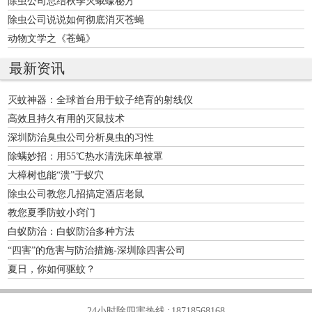
除虫公司总结秋季灭蛾蠓秘方
除虫公司说说如何彻底消灭苍蝇
动物文学之《苍蝇》
最新资讯
灭蚊神器：全球首台用于蚊子绝育的射线仪
高效且持久有用的灭鼠技术
深圳防治臭虫公司分析臭虫的习性
除螨妙招：用55℃热水清洗床单被罩
大樟树也能“溃”于蚁穴
除虫公司教您几招搞定酒店老鼠
教您夏季防蚊小窍门
白蚁防治：白蚁防治多种方法
“四害”的危害与防治措施-深圳除四害公司
夏日，你如何驱蚊？
24小时除四害热线 :
18718568168