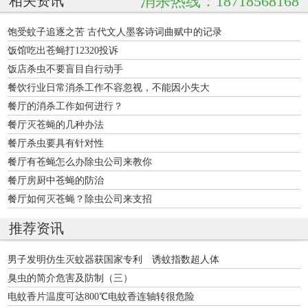
消杀热线：18718568168
相关资讯
饱受蚊子追逐之苦 古代文人墨客诗词曲赋中的记录
饭馆吃出苍蝇打12320投诉
饭店杀虫不要盲目自行动手
餐饮行业日常消杀工作不容忽视，不能因小失大
餐厅的消杀工作如何进行？
餐厅灭苍蝇的几种办法
餐厅杀虫要具有针对性
餐厅有苍蝇怎么办除虫公司来教你
餐厅房厨中苍蝇的防治
餐厅如何灭苍蝇？除虫公司来支招
推荐资讯
男子发明仿生灭蚊器获国家专利 诱蚊指数超人体
臭虫的简介危害及防制（三）
电蚊香片温度可达800℃电蚊香连轴转很危险