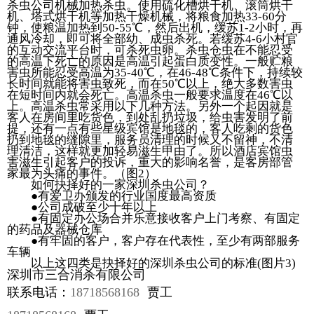
杀虫公司机械加热杀虫。使用硫化槽烘干机、滚筒烘干
机、塔式烘干机等加热干燥机械，将粮食加热33-60分
钟，使粮温加热到50-55℃，然后出机，缓苏1-2小时，再
通风冷却，即可将全部幼、成虫杀死。若缓苏4-6小村官
的互动交流平台时，可杀死虫卵。杀虫仓虫在不能忍受
的高温下死亡的原因是高温引起蛋白质变性。一般贮粮
害虫所能忍受高温为35-40℃，在46-48℃条件下，持续较
长时间就能将害虫致死，而在50℃以上，绝大多数害虫
在短时间内就会死亡。高温杀虫一般要求温度在46℃以
上。高温杀虫常采用以下几种方法。另外一个起因就是
客人在房间里吃货色，到处乱扔垃圾，给虫害发明了前
提，还有一点有些星级宾馆是地毯的，客人吃剩的货色
扔到地毯的缝隙里，服务员清理的时候又不留神，不清
理清洁，这样就更加轻易滋生甲由了。所以酒店宾馆虫
害滋生引起客户的投诉，重大的影响名誉，是客房部管
家最为头痛的事件。（图2）
如何抉择好的一家深圳杀虫公司？
●有爱卫办颁发的行业国度最高资质
●公司成破至少十年以上
●有固定办公场合并乐意接收客户上门考察、有固定
的药品及器械仓库
●有牢固的客户，客户存在代表性，至少有两部服务
车辆
以上这四类是抉择好的深圳杀虫公司的标准(图片3)
深圳市三合消杀有限公司
联系电话：
18718568168
贾工