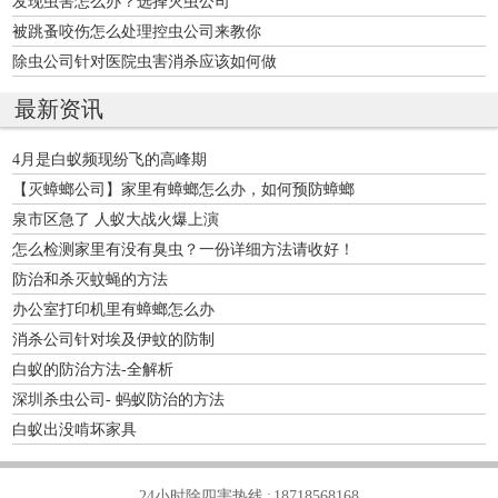
发现虫害怎么办？选择灭虫公司
被跳蚤咬伤怎么处理控虫公司来教你
除虫公司针对医院虫害消杀应该如何做
最新资讯
4月是白蚁频现纷飞的高峰期
【灭蟑螂公司】家里有蟑螂怎么办，如何预防蟑螂
泉市区急了 人蚁大战火爆上演
怎么检测家里有没有臭虫？一份详细方法请收好！
防治和杀灭蚊蝇的方法
办公室打印机里有蟑螂怎么办
消杀公司针对埃及伊蚊的防制
白蚁的防治方法-全解析
深圳杀虫公司- 蚂蚁防治的方法
白蚁出没啃坏家具
24小时除四害热线 :
18718568168