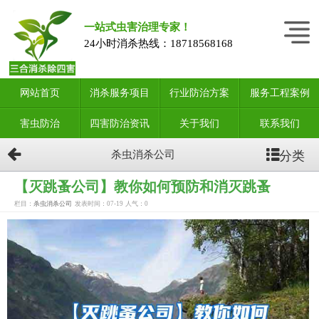
一站式虫害治理专家！
24小时消杀热线：
18718568168
网站首页
消杀服务项目
行业防治方案
服务工程案例
害虫防治
四害防治资讯
关于我们
联系我们
分类
杀虫消杀公司
【灭跳蚤公司】教你如何预防和消灭跳蚤
栏目：
杀虫消杀公司
发表时间：07-19
人气：
0