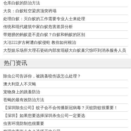
仓库白蚁的防治方法
大良：白蚁蛀空梁房顶突坍塌
处理白蚁：灭白蚁的工作需要专业人士来处理
传统和现代建筑中家白蚁危害差异分析
带翅膀的蚂蚁是不是白蚁？白蚁和蚂蚁的区别
大冶222岁古树遭白蚁侵蛀 教你如何根治
大型娱乐场所大理石瓷砖内部发现硕大白蚁巢穴惊吓到消杀服务人员
热门资讯
除虫公司告诉你，被跳蚤咬伤该怎么处理？
澳大利亚人不灭蝇
宠物身上的跳蚤防治
苍蝇的最有效防治方法
【深圳除虫公司】蚊子会不会传播新冠病毒？灭蚊防蚊很重要！
【深圳】如果您要选择深圳杀虫公司一定要选
虫害环境防制也很重要