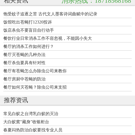
消杀热线：18718568168
相关资讯
饱受蚊子追逐之苦 古代文人墨客诗词曲赋中的记录
饭馆吃出苍蝇打12320投诉
饭店杀虫不要盲目自行动手
餐饮行业日常消杀工作不容忽视，不能因小失大
餐厅的消杀工作如何进行？
餐厅灭苍蝇的几种办法
餐厅杀虫要具有针对性
餐厅有苍蝇怎么办除虫公司来教你
餐厅房厨中苍蝇的防治
餐厅如何灭苍蝇？除虫公司来支招
推荐资讯
常见白蚁之台湾乳白蚁的灭治
大白蚁窝“藏身”收银柜台
春夏闷热防治白蚁要找专业人员