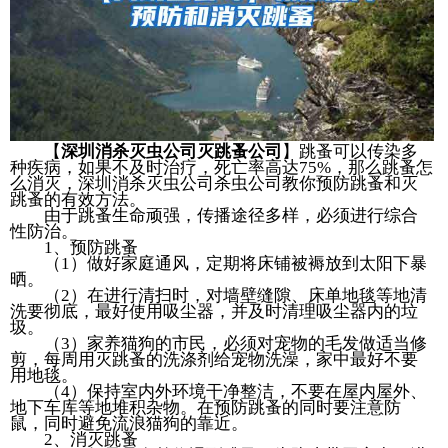
【
深圳消杀灭虫公司灭跳蚤公司
】跳蚤可以传染多
种疾病，如果不及时治疗，死亡率高达75%，那么跳蚤怎
么消灭，深圳消杀灭虫公司杀虫公司教你预防跳蚤和灭
跳蚤的有效方法。
由于跳蚤生命顽强，传播途径多样，必须进行综合
性防治。
1、预防跳蚤
（1）做好家庭通风，定期将床铺被褥放到太阳下暴
晒。
（2）在进行清扫时，对墙壁缝隙、床单地毯等地清
洗要彻底，最好使用吸尘器，并及时清理吸尘器内的垃
圾。
（3）家养猫狗的市民，必须对宠物的毛发做适当修
剪，每周用灭跳蚤的洗涤剂给宠物洗澡，家中最好不要
用地毯。
（4）保持室内外环境干净整洁，不要在屋内屋外、
地下车库等地堆积杂物。在预防跳蚤的同时要注意防
鼠，同时避免流浪猫狗的靠近。
2、消灭跳蚤