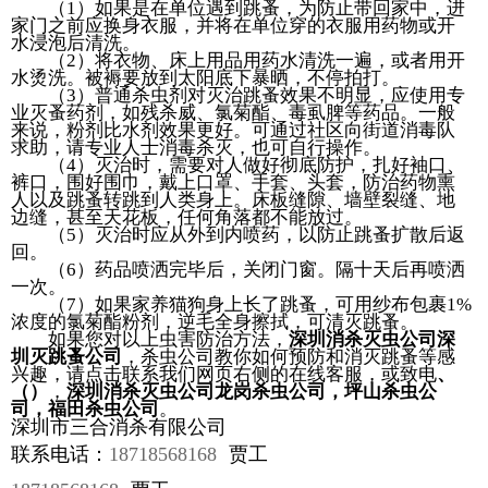
（1）如果是在单位遇到跳蚤，为防止带回家中，进
家门之前应换身衣服，并将在单位穿的衣服用药物或开
水浸泡后清洗。
（2）将衣物、床上用品用药水清洗一遍，或者用开
水烫洗。被褥要放到太阳底下暴晒，不停拍打。
（3）普通杀虫剂对灭治跳蚤效果不明显，应使用专
业灭蚤药剂，如残杀威、氯菊酯、毒虱脾等药品。一般
来说，粉剂比水剂效果更好。可通过社区向街道消毒队
求助，请专业人士消毒杀灭，也可自行操作。
（4）灭治时，需要对人做好彻底防护，扎好袖口、
裤口，围好围巾，戴上口罩、手套、头套，防治药物熏
人以及跳蚤转跳到人类身上。床板缝隙、墙壁裂缝、地
边缝，甚至天花板，任何角落都不能放过。
（5）灭治时应从外到内喷药，以防止跳蚤扩散后返
回。
（6）药品喷洒完毕后，关闭门窗。隔十天后再喷洒
一次。
（7）如果家养猫狗身上长了跳蚤，可用纱布包裹1%
浓度的氯菊酯粉剂，逆毛全身擦拭，可清灭跳蚤。
如果您对以上虫害防治方法，
深圳消杀灭虫公司深
圳灭跳蚤公司
，杀虫公司教你如何预防和消灭跳蚤等感
兴趣，请点击联系我们网页右侧的在线客服，或致电
、
（
）
，
深圳消杀灭虫公司龙岗杀虫公司，坪山杀虫
公
司，福田杀虫公司
。
深圳市三合消杀有限公司
联系电话：
18718568168
贾工