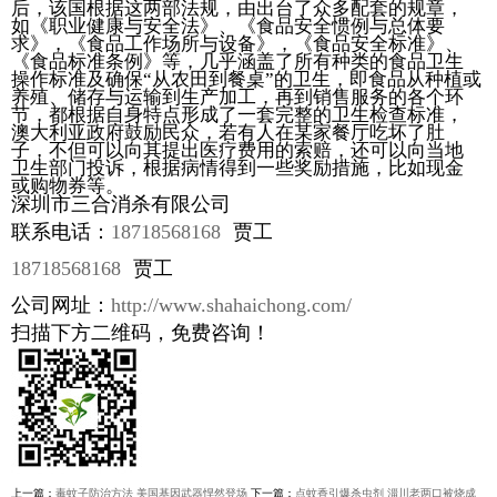
后，该国根据这两部法规，由出台了众多配套的规章，
如《职业健康与安全法》、《食品安全惯例与总体要
求》，《食品工作场所与设备》，《食品安全标准》、
《食品标准条例》等，几乎涵盖了所有种类的食品卫生
操作标准及确保“从农田到餐桌”的卫生，即食品从种植或
养殖、储存与运输到生产加工，再到销售服务的各个环
节，都根据自身特点形成了一套完整的卫生检查标准，
澳大利亚政府鼓励民众，若有人在某家餐厅吃坏了肚
子，不但可以向其提出医疗费用的索赔，还可以向当地
卫生部门投诉，根据病情得到一些奖励措施，比如现金
或购物券等。
深圳市三合消杀有限公司
联系电话：
18718568168
贾工
18718568168
贾工
公司网址：
http://www.shahaichong.com/
扫描下方二维码，免费咨询！
上一篇：
毒蚊子防治方法 美国基因武器悍然登场
下一篇：
点蚊香引爆杀虫剂 淄川老两口被烧成