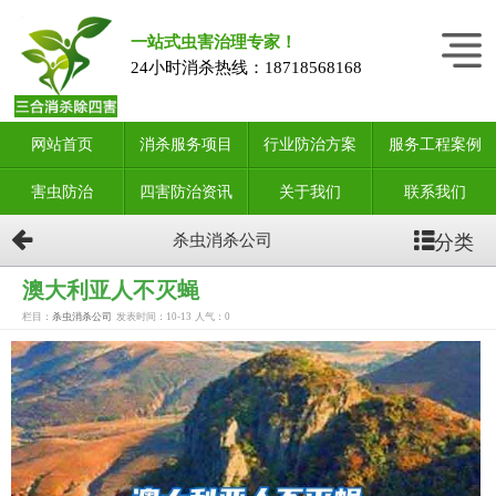
一站式虫害治理专家！
24小时消杀热线：
18718568168
网站首页
消杀服务项目
行业防治方案
服务工程案例
害虫防治
四害防治资讯
关于我们
联系我们
分类
杀虫消杀公司
澳大利亚人不灭蝇
栏目：
杀虫消杀公司
发表时间：10-13
人气：
0