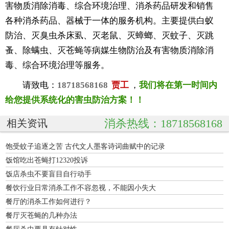
害物质消除消毒、综合环境治理、消杀药品研发和销售
各种消杀药品、器械于一体的服务机构。主要提供白蚁
防治、灭臭虫杀床虱、灭老鼠、灭蟑螂、灭蚊子、灭跳
蚤、除螨虫、灭苍蝇等病媒生物防治及有害物质消除消
毒、综合环境治理等服务。
请致电：
18718568168
贾工
，
我们将在第一时间内
给您提供系统化的害虫防治方案！！
消杀热线：18718568168
相关资讯
饱受蚊子追逐之苦 古代文人墨客诗词曲赋中的记录
饭馆吃出苍蝇打12320投诉
饭店杀虫不要盲目自行动手
餐饮行业日常消杀工作不容忽视，不能因小失大
餐厅的消杀工作如何进行？
餐厅灭苍蝇的几种办法
餐厅杀虫要具有针对性