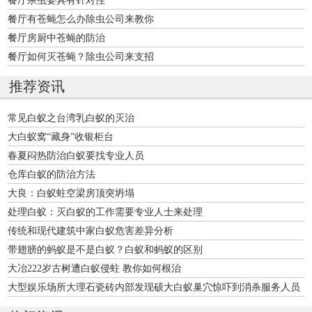
餐厅有苍蝇怎么办除虫公司来教你
餐厅房厨中苍蝇的防治
餐厅如何灭苍蝇？除虫公司来支招
推荐资讯
常见白蚁之台湾乳白蚁的灭治
大白蚁窝“藏身”收银柜台
春夏闷热防治白蚁要找专业人员
仓库白蚁的防治方法
大良：白蚁蛀空梁房顶突坍塌
处理白蚁：灭白蚁的工作需要专业人士来处理
传统和现代建筑中家白蚁危害差异分析
带翅膀的蚂蚁是不是白蚁？白蚁和蚂蚁的区别
大冶222岁古树遭白蚁侵蛀 教你如何根治
大型娱乐场所大理石瓷砖内部发现硕大白蚁巢穴惊吓到消杀服务人员