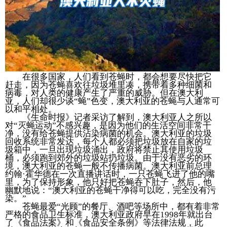
在很多国家，人们看到苍蝇时，都会想要尽快把它
赶走，因为苍蝇喜欢往垃圾堆里凑，携带着多种细菌和
病毒，对人类的健康产生了严重的威胁。但在澳大利
亚，人们却很少谈“蝇”色变，澳大利亚的苍蝇与人通常可
以和平相处。
《生命时报》记者采访了解到，澳大利亚人之所以
对“灭蝇运动”不感兴趣，是因为他们的生活空间非常干
净，没有给苍蝇提供沾染病菌的机会。澳大利亚的垃圾
回收系统非常发达，每个人都必须把垃圾放在自家的垃
圾箱中，一旦出现垃圾涌出，政府将禁止其使用垃圾
桶，必须跑到郊外的垃圾站扔垃圾。由于没有恶劣的环
境，澳大利亚的苍蝇一般不传播病菌。澳大利亚前总理
约翰·霍华德在一次直播讲话时，一只苍蝇飞进了他的嘴
里，为了保持形象，他只好把苍蝇吞下肚子，然后，他
幽默地说：“澳大利亚的苍蝇干净得可以吃，完全没有污
染。”
苍蝇最爱“光顾”的餐厅、酒吧等场所中，都有着非常
严格的食品卫生标准，澳大利亚政府早在1998年就出台
了《食品法案》和《食品安全条例》等法律法规，此