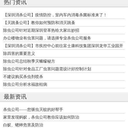
热门资讯
【深圳消杀公司】疫情防控，室内车内消毒杀菌标准来了！
【灭跳蚤公司】教你如何预防和消灭跳蚤
除虫公司针对近期深圳登革热给大家出妙招
办公楼物业有虫害问题，请选择专业杀虫公司服务
【深圳消杀公司】市疾控中心前往富士康科技集团深圳龙华工业园开
展新型冠状病毒感染的肺炎疫情防控工作督导
除四害的重要意义
除虫公司总结秋季灭蛾蠓秘方
除虫公司针对食品工厂虫害问题需设计好控制计划
不建议购买杀虫剂喷杀
除虫公司分析水福故枯病
最新资讯
杀虫公司——您驱虫灭蚊的好帮手
家里发现蚂蚁，杀虫公司教你应该如何防治
白蚁、蟋蟀危害及防治