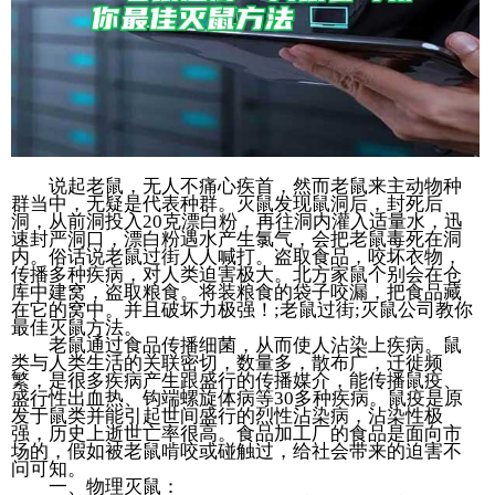
说起老鼠，无人不痛心疾首，然而老鼠来主动物种
群当中，无疑是代表种群。灭鼠发现鼠洞后，封死后
洞，从前洞投入20克漂白粉，再往洞内灌入适量水，迅
速封严洞口，漂白粉遇水产生氯气，会把老鼠毒死在洞
内。俗话说老鼠过街人人喊打。盗取食品，咬坏衣物，
传播多种疾病，对人类迫害极大。北方家鼠个别会在仓
库中建窝，盗取粮食。将装粮食的袋子咬漏，把食品藏
在它的窝中。并且破坏力极强！;老鼠过街;灭鼠公司教你
最佳灭鼠方法。
老鼠通过食品传播细菌，从而使人沾染上疾病。鼠
类与人类生活的关联密切，数量多，散布广，迁徙频
繁，是很多疾病产生跟盛行的传播媒介，能传播鼠疫、
盛行性出血热、钩端螺旋体病等30多种疾病。鼠疫是原
发于鼠类并能引起世间盛行的烈性沾染病，沾染性极
强，历史上逝世亡率很高。食品加工厂的食品是面向市
场的，假如被老鼠啃咬或碰触过，给社会带来的迫害不
问可知。
一、物理灭鼠：