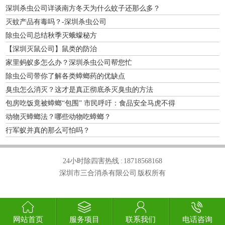
深圳杀虫公司详谈南方冬天为什么蚊子还那么多？
灭蚊产品有毒吗？-深圳杀虫公司
除虫公司总结秋季灭蛾蠓秘方
【深圳灭鼠公司】鼠类的防治
家里蚂蚁多怎么办？深圳杀虫公司帮您忙
除虫公司带你了解各类蟑螂药的优缺点
臭虫怎么消灭？这才是真正彻底杀灭臭虫的方法
包房吃饭竟被蟑螂“包围” 市民呼吁：食品安全马虎不得
动物灭蟑螂法？哪些动物吃蟑螂？
行军蚁并真的那么可怕吗？
24小时除四害热线 :
18718568168
深圳市三合消杀有限公司 版权所有
网站首页
服务项目
联系我们
电话咨询