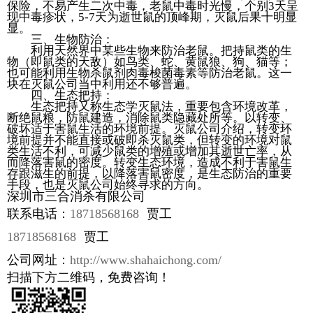
保险，不易产生二次中毒，老鼠中毒时光慢，个别3天呈
现中毒疹状，5-7天为逝世鼠的顶峰期，灭鼠后果十明显
显。
三、生物防治：
利用天然界中某些生物来防治老鼠。把持鼠类的生
物（即鼠类的天敌）如鸟类、蛇、黄鼠狼、狗、猫等；
也可能利用生物杀鼠剂肉毒梭菌毒素等防治老鼠。这一
块在灭鼠公司当中利用还不够普遍。
四、生态把持：
生态把持又称生态学灭鼠法，重要包含环境改革，
断绝鼠粮，防鼠建造，消除鼠类隐藏处所等。以转变、
破坏适于害鼠生活的环境前提。灭鼠公司介绍，转变环
境前提并不能直接或破即杀灭鼠类，但转变的环境对鼠
类生活不利，可减少鼠类的增殖或增加其逝世亡率，从
而降落害鼠的密度。转变生态环境，造成不利于害鼠生
存跟滋生的前提，以降落害鼠密度，是生态防治的重要
手段，也是灭鼠公司始终寻求的方向。
深圳市三合消杀有限公司
联系电话：
18718568168
贾工
18718568168
贾工
公司网址：
http://www.shahaichong.com/
扫描下方二维码，免费咨询！