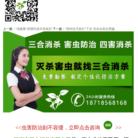
上一篇：
“溴敌隆”是慢性发作杀鼠剂
下一篇：
“高科技灭鼠灯”下乡 百余名群众受骗
<<
虫害防治刻不容缓，立即点击咨询
>>