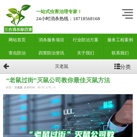
一站式虫害治理专家！
24小时消杀热线：
18718568168
网站首页
消杀服务项目
行业防治方案
服务工程案例
害虫防治
四害防治资讯
关于我们
联系我们
分类
灭老鼠
“老鼠过街”灭鼠公司教你最佳灭鼠方法
栏目：
灭老鼠
发表时间：06-16
人气：
0