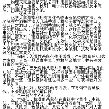
物理灭鼠重要是灭鼠公司利用捕鼠器械如捕鼠夹、
鼠笼、套扣、压板、铁刺、电子捕获器等器械以及水淹
法、扣捕法等进行灭鼠。
二、化学灭鼠：
化学灭鼠是指利用有毒化合物杀灭鼠类的方法。灭
老鼠在空酒瓶内滴入几滴香油，将瓶子放在老鼠洞口，
瓶口正对洞口，老鼠闻到香油味时，就会挤进瓶内，因
不能再钻出来，这样就可捕到老鼠。这样是灭鼠公司常
用的方法之一，重要针对非食品企业；化学灭鼠包含胃
毒剂、薰杀剂、驱避剂跟绝育剂等。化学灭鼠的优点是
投放简单、工效高、灭效好、见效快。化学灭鼠是目前
大面积把持鼠害猖獗普遍利用的一种灭鼠方法。在化学
灭鼠进程中重要利用抗凝血性慢性杀鼠剂。抗凝血杀鼠
剂的优点重要为：
1、保险，因慢性杀鼠剂作用缓慢，个别取食后3-4蠢
才发病，人畜一旦误食中毒，抢救的余地大，并有殊效
解毒维生素K1。
2、高效，因为慢性杀鼠剂作用慢，重要破坏抗凝血
功能，造成大出血而逝世，这样老鼠因中毒而逝世得很
平稳，不会引起其它老鼠恐惧而拒食，从个体看老鼠逝
世得慢一些，但从整体看逝世得多一些，可获得较好的
灭鼠后果。
3、适口性好，这类鼠药毒力强，在毒饵中含量极
低，不会影响老鼠的适口性。
4、合乎鼠的生态行动。
5、本钱低，抗凝血杀鼠剂在毒饵中含量小，本钱
低，灭鼠公司较易接收。品种重要有溴敌隆、大隆、杀
鼠迷、杀鼠灵、敌鼠钠盐、杀它仗等。此类药剂对人畜