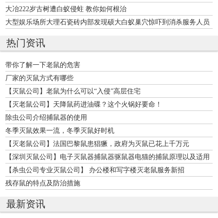
大冶222岁古树遭白蚁侵蛀 教你如何根治
大型娱乐场所大理石瓷砖内部发现硕大白蚁巢穴惊吓到消杀服务人员
热门资讯
带你了解一下老鼠的危害
厂家的灭鼠方式有哪些
【灭鼠公司】老鼠为什么可以“入侵”高层住宅
【灭老鼠公司】天降鼠药进油碟？这个火锅好要命！
除虫公司介绍捕鼠器的使用
冬季灭鼠效果一流，冬季灭鼠好时机
【灭老鼠公司】法国巴黎鼠患猖獗，政府为灭鼠已花上千万元
【深圳灭鼠公司】电子灭鼠器捕鼠器驱鼠器电猫的捕鼠原理以及适用
场所
【杀虫公司专业灭鼠公司】 办公楼和写字楼灭老鼠服务新招
残存鼠的特点及防治措施
最新资讯