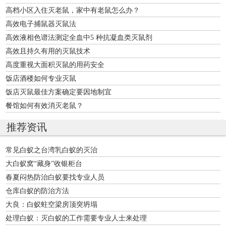
高档小区入住灭老鼠，家中有老鼠怎么办？
高效电子捕鼠器灭鼠法
高效液相色谱法测定全血中5 种抗凝血类灭鼠剂
高效且持久有用的灭鼠技术
高度重视大面积灭鼠的用药安全
饭店酒楼如何专业灭鼠
饭店灭鼠最佳方案确定要因地制宜
餐馆如何有效消灭老鼠？
推荐资讯
常见白蚁之台湾乳白蚁的灭治
大白蚁窝“藏身”收银柜台
春夏闷热防治白蚁要找专业人员
仓库白蚁的防治方法
大良：白蚁蛀空梁房顶突坍塌
处理白蚁：灭白蚁的工作需要专业人士来处理