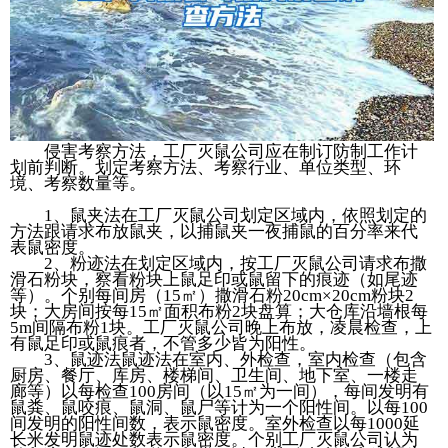
侵害考察方法，工厂灭鼠公司应在制订防制工作计
划前判断。划定考察方法、考察行业、单位类型、环
境、考察数量等。
1、鼠夹法在工厂灭鼠公司划定区域内，依照划定的
方法跟请求布放鼠夹，以捕鼠夹一夜捕鼠的百分率来代
表鼠密度。
2、粉迹法在划定区域内，按工厂灭鼠公司请求布撒
滑石粉块，察看粉块上鼠足印或鼠留下的痕迹（如尾迹
等）。个别每间房（15㎡）撒滑石粉20cm×20cm粉块2
块；大房间按每15㎡面积布粉2块盘算；大仓库沿墙根每
5m间隔布粉1块。工厂灭鼠公司晚上布放，凌晨检查，上
有鼠足印或鼠痕者，不管多少皆为阳性。
3、鼠迹法鼠迹法在室内、外检查，室内检查（包含
厨房、餐厅、库房、楼梯间、卫生间、地下室、一楼走
廊等）以每检查100房间（以15㎡为一间），每间发明有
鼠粪、鼠咬痕、鼠洞、鼠尸等计为一个阳性间。以每100
间发明的阳性间数，表示鼠密度。室外检查以每1000延
长米发明鼠迹处数表示鼠密度。个别工厂灭鼠公司认为