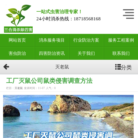
一站式虫害治理专家！
24小时消杀热线：
18718568168
网站首页
消杀服务项目
行业防治方案
服务工程案例
害虫防治
四害防治资讯
关于我们
联系我们
分类
灭老鼠
工厂灭鼠公司鼠类侵害调查方法
栏目：
灭老鼠
发表时间：11-07
人气：
0