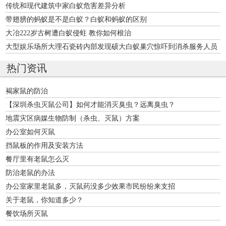
传统和现代建筑中家白蚁危害差异分析
带翅膀的蚂蚁是不是白蚁？白蚁和蚂蚁的区别
大冶222岁古树遭白蚁侵蛀 教你如何根治
大型娱乐场所大理石瓷砖内部发现硕大白蚁巢穴惊吓到消杀服务人员
热门资讯
褐家鼠的防治
【深圳杀虫灭鼠公司】如何才能消灭臭虫？远离臭虫？
地震灾区病媒生物防制（杀虫、灭鼠）方案
办公室如何灭鼠
挡鼠板的作用及安装方法
餐厅里有老鼠怎么灭
防治老鼠的办法
办公室家里老鼠多，灭鼠药没多少效果市民纷纷来支招
关于老鼠，你知道多少？
餐饮场所灭鼠