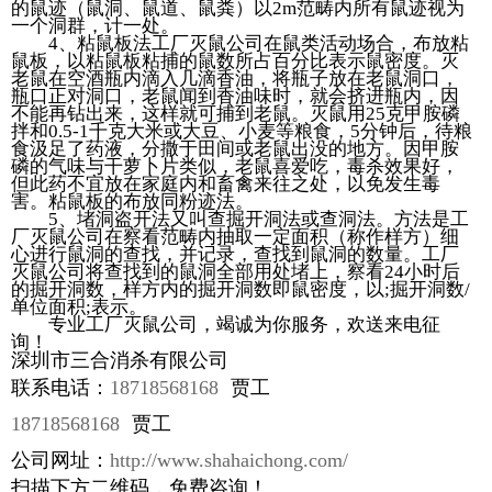
的鼠迹（鼠洞、鼠道、鼠粪）以2m范畴内所有鼠迹视为
一个洞群，计一处。
4、粘鼠板法工厂灭鼠公司在鼠类活动场合，布放粘
鼠板，以粘鼠板粘捕的鼠数所占百分比表示鼠密度。灭
老鼠在空酒瓶内滴入几滴香油，将瓶子放在老鼠洞口，
瓶口正对洞口，老鼠闻到香油味时，就会挤进瓶内，因
不能再钻出来，这样就可捕到老鼠。灭鼠用25克甲胺磷
拌和0.5-1千克大米或大豆、小麦等粮食，5分钟后，待粮
食汲足了药液，分撒于田间或老鼠出没的地方。因甲胺
磷的气味与干萝卜片类似，老鼠喜爱吃，毒杀效果好，
但此药不宜放在家庭内和畜禽来往之处，以免发生毒
害。粘鼠板的布放同粉迹法。
5、堵洞盗开法又叫查掘开洞法或查洞法。方法是工
厂灭鼠公司在察看范畴内抽取一定面积（称作样方）细
心进行鼠洞的查找，并记录，查找到鼠洞的数量。工厂
灭鼠公司将查找到的鼠洞全部用处堵上，察看24小时后
的掘开洞数，样方内的掘开洞数即鼠密度，以;掘开洞数/
单位面积;表示。
专业工厂灭鼠公司，竭诚为你服务，欢送来电征
询！
深圳市三合消杀有限公司
联系电话：
18718568168
贾工
18718568168
贾工
公司网址：
http://www.shahaichong.com/
扫描下方二维码，免费咨询！