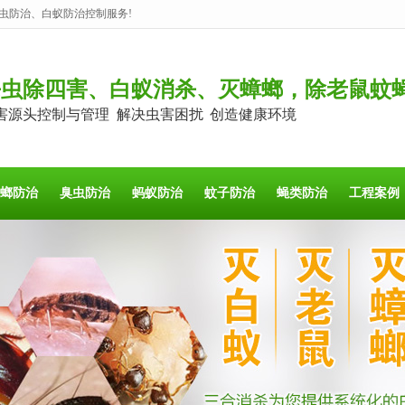
虫防治、白蚁防治控制服务!
杀虫除四害、白蚁消杀、灭蟑螂，除老鼠蚊
害源头控制与管理 解决虫害困扰 创造健康环境
螂防治
臭虫防治
蚂蚁防治
蚊子防治
蝇类防治
工程案例