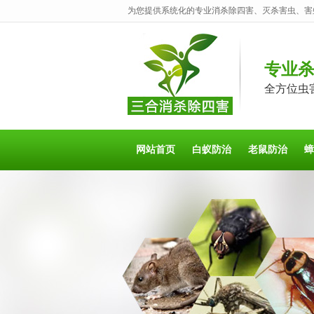
为您提供系统化的专业消杀除四害、灭杀害虫、害
专业
全方位虫
网站首页
白蚁防治
老鼠防治
蟑