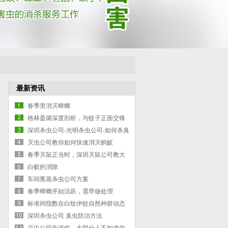
最新资讯
春季里消灭蟑螂
格林盈璐深度剖析，与蚊子正面交锋
灭蚊灯是否有效
深圳杀虫公司-光明杀虫公司-如何杀臭
虫-臭虫防治的方案
灭虫公司教你如何快速消灭蚂蚁
春季灭鼠正当时，深圳灭鼠公司教大
家如何灭鼠
白蚁的消除
车间熏蒸杀虫公司方案
春季蟑螂开始活跃，需早做处理
标准间指数在白纹伊蚊自然种群动态
深圳杀虫公司 臭虫防治方法