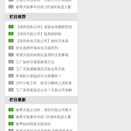
灭虫公司告诉你，大部分人不知道的
灭蚂蚁除蚂蚁防治蚂蚁小妙招
春季灭鼠事半功倍 3月成年鼠进入繁
殖期
栏目推荐
【深圳消杀公司】老鼠会传播新型冠
状病毒吗？
【深圳灭鼠公司】鼠类的防制
【深圳杀虫灭鼠公司】如何灭杀臭
虫？？
安全选用环保杀虫灭鼠药剂：
常用灭鼠药种类以及用药注意事项
工厂如何灭老鼠标准方法
工厂灭鼠酒楼酒店灭鼠仓库灭鼠
常用的灭老鼠的方法有哪些？
当PCO收工时，鼠宝们瞬间上演的复
杂表情
工厂发现老鼠怎么办？灭鼠公司来解
决
栏目最新
春季灭鼠正当时，深圳灭鼠公司教大
家如何灭鼠
春季灭鼠事半功倍 3月成年鼠进入繁
殖期
春季如何防鼠灭鼠知识