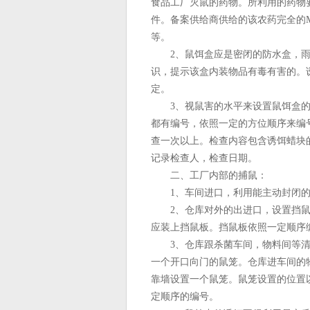
食品工厂灭鼠的药物。所利用的药物
件。备案供给商供给的该农药完全的M
等。
2、鼠饵盒应是密闭的防水盒，雨
识，提示该盒内装物品有毒有害的。诱
定。
3、视鼠害的水平来设置鼠饵盒的个
都有编号，依照一定的方位顺序来编
查一次以上。检查内容包含诱饵蜡块
记录检查人，检查日期。
二、工厂内部的捕鼠：
1、车间进口，利用能主动封闭的
2、仓库对外的出进口，设置挡鼠
应装上挡鼠板。挡鼠板依照一定顺序
3、仓库跟杀菌车间，物料间等清洁
一个开口向门的鼠笼。仓库进车间的
靠墙设置一个鼠笼。鼠笼设置的位置
定顺序的编号。