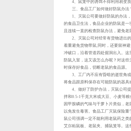
4、鼠笼中的诱饵不得利用易变质
三、食品工厂如何做好防鼠办法
1、灭鼠公司要做好防鼠的办法，
的食品卫生法，食品企业的防鼠是一
且连续一直的检查防鼠办法，避免老
2、灭鼠公司对经常有货物进出的
着重避免货物带鼠;同时，还要留神
冲破口，沿着管道四处倔洞出入。这
防鼠入室，这又该怎么办呢？对这些
时保存好食品，切断老鼠的食品源。
3、工厂内不应有昏暗的逝世角或废
将食品跟原料保存在可能防鼠的器具
4、做好了防护办法，灭鼠公司提议
拌和0.5-1千克大米或大豆、小麦
因甲胺磷的气味与干萝卜片类似，老
以免发生毒害。食品工厂灭鼠保险重
鼠公司强调一定不能利用老鼠药之类
艾尔粘鼠板、老鼠夹、捕鼠笼等。这