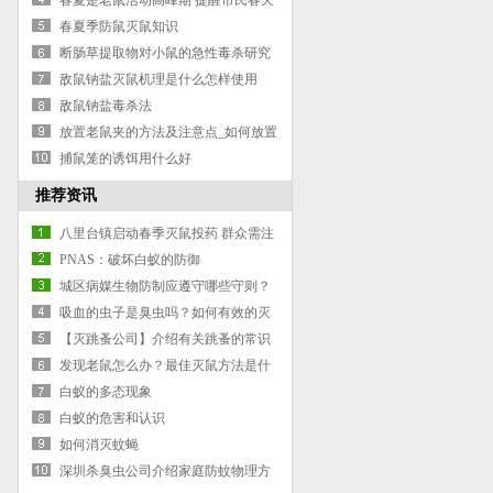
春夏是老鼠活动高峰期 提醒市民春天
灭鼠防病
春夏季防鼠灭鼠知识
断肠草提取物对小鼠的急性毒杀研究
敌鼠钠盐灭鼠机理是什么怎样使用
敌鼠钠盐毒杀法
放置老鼠夹的方法及注意点_如何放置
老鼠夹
捕鼠笼的诱饵用什么好
推荐资讯
八里台镇启动春季灭鼠投药 群众需注
意防止误食
PNAS：破坏白蚁的防御
城区病媒生物防制应遵守哪些守则？
吸血的虫子是臭虫吗？如何有效的灭
臭虫的方法
【灭跳蚤公司】介绍有关跳蚤的常识
发现老鼠怎么办？最佳灭鼠方法是什
么？
白蚁的多态现象
白蚁的危害和认识
如何消灭蚊蝇
深圳杀臭虫公司介绍家庭防蚊物理方