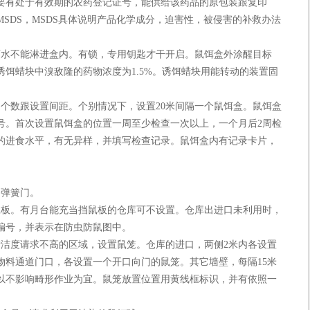
要有处于有效期的农药登记证号，能供给该药品的原包装跟复印
SDS，MSDS具体说明产品化学成分，迫害性，被侵害的补救办法
水不能淋进盒内。有锁，专用钥匙才干开启。鼠饵盒外涂醒目标
饵蜡块中溴敌隆的药物浓度为1.5%。诱饵蜡块用能转动的装置固
数跟设置间距。个别情况下，设置20米间隔一个鼠饵盒。鼠饵盒
号。首次设置鼠饵盒的位置一周至少检查一次以上，一个月后2周检
的进食水平，有无异样，并填写检查记录。鼠饵盒内有记录卡片，
弹簧门。
板。有月台能充当挡鼠板的仓库可不设置。仓库出进口未利用时，
编号，并表示在防虫防鼠图中。
度请求不高的区域，设置鼠笼。仓库的进口，两侧2米内各设置
物料通道门口，各设置一个开口向门的鼠笼。其它墙壁，每隔15米
以不影响畸形作业为宜。鼠笼放置位置用黄线框标识，并有依照一