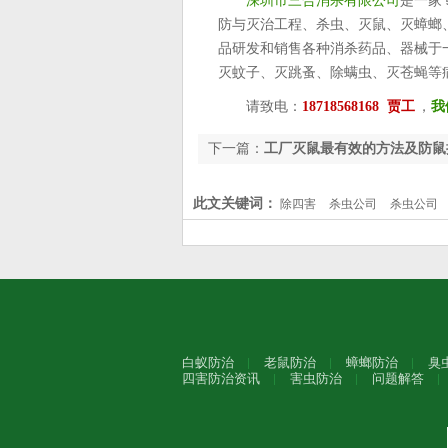
深圳市三合消杀有限公司
是一家
防与灭治工程、杀虫、灭鼠、灭蟑螂
品研发和销售各种消杀药品、器械于
灭蚊子、灭跳蚤、除螨虫、灭苍蝇等
请致电：
18718568168 贾工
，
我
下一篇：
工厂灭鼠最有效的方法及防鼠
此文关键词：
除四害
杀虫公司
杀虫公司
白蚁防治
老鼠防治
蟑螂防治
臭
四害防治资讯
害虫防治
问题解答