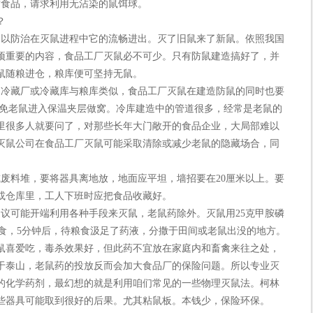
食品，请求利用无沾染的鼠饵球。
？
以防治在灭鼠进程中它的流畅进出。灭了旧鼠来了新鼠。依照我国
项重要的内容，食品工厂灭鼠必不可少。只有防鼠建造搞好了，并
鼠随粮进仓，粮库便可坚持无鼠。
冷藏厂或冷藏库与粮库类似，食品工厂灭鼠在建造防鼠的同时也要
避免老鼠进入保温夹层做窝。冷库建造中的管道很多，经常是老鼠的
里很多人就要问了，对那些长年大门敞开的食品企业，大局部难以
灭鼠公司在食品工厂灭鼠可能采取清除或减少老鼠的隐藏场合，同
料堆，要将器具离地放，地面应平坦，墙招要在20厘米以上。要
或仓库里，工人下班时应把食品收藏好。
可能开端利用各种手段来灭鼠，老鼠药除外。灭鼠用25克甲胺磷
等粮食，5分钟后，待粮食汲足了药液，分撒于田间或老鼠出没的地方。
鼠喜爱吃，毒杀效果好，但此药不宜放在家庭内和畜禽来往之处，
于泰山，老鼠药的投放反而会加大食品厂的保险问题。所以专业灭
的化学药剂，最幻想的就是利用咱们常见的一些物理灭鼠法。柯林
些器具可能取到很好的后果。尤其粘鼠板。本钱少，保险环保。