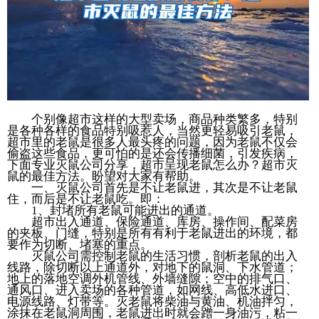
个别像超市这样的大型卖场，商品种类繁多，特别
是各种各样的食品特别吸惹人，当然更轻易吸引老鼠，
超市里的老鼠是很多人最头疼的问题，因为老鼠不仅会
偷盗这些食品，更可怕的是还会传播细菌，引发疾病，
下面专业灭鼠公司分享，超市呈现老鼠怎么办？超市灭
鼠的最佳方法。盼望对大家有帮助。
一、灭鼠公司首先是不让老鼠进，其次是不让老鼠
住，而后是不让老鼠吃。即：
1、封堵所有老鼠可能进出的通道。
超市出入通道、保险通道、库房、操作间、配菜房
的夹板、门缝，特别是所有有利于老鼠进出的环境，都
要作为切断、堵塞的重点。
灭鼠公司需控制老鼠的生活习惯，剖析老鼠的出入
线路，除切断以上通道外，对地下的鼠洞、下水管道；
地上的落地空调外机管线、外墙缝隙；空中的排气口、
通风口、进入卖场的各种管道，如网线、高低水进口、
电源线路、灯带等。灭老鼠将柴油与黄油、机油拌匀，
涂抹在老鼠洞周围，老鼠进出时就会蹭一身油污，粘一