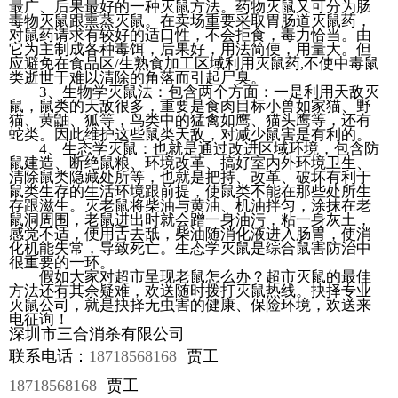
最广、后果最好的一种灭鼠方法。药物灭鼠又可分为肠
毒物灭鼠跟熏蒸灭鼠。在卖场重要采取胃肠道灭鼠药，
对鼠药请求有较好的适口性，不会拒食，毒力恰当。由
它为主制成各种毒饵，后果好，用法简便，用量大。但
应避免在食品区/生熟食加工区域利用灭鼠药,不使中毒鼠
类逝世于难以清除的角落而引起尸臭。
3、生物学灭鼠法：包含两个方面：一是利用天敌灭
鼠，鼠类的天敌很多，重要是食肉目标小兽如家猫、野
猫、黄鼬、狐等，鸟类中的猛禽如鹰、猫头鹰等，还有
蛇类。因此维护这些鼠类天敌，对减少鼠害是有利的。
4、生态学灭鼠：也就是通过改进区域环境，包含防
鼠建造、断绝鼠粮、环境改革、搞好室内外环境卫生、
清除鼠类隐藏处所等，也就是把持、改革、破坏有利于
鼠类生存的生活环境跟前提，使鼠类不能在那些处所生
存跟滋生。灭老鼠将柴油与黄油、机油拌匀，涂抹在老
鼠洞周围，老鼠进出时就会蹭一身油污，粘一身灰土，
感觉不适，便用舌去舐，柴油随消化液进入肠胃，使消
化机能失常，导致死亡。生态学灭鼠是综合鼠害防治中
很重要的一环。
假如大家对超市呈现老鼠怎么办？超市灭鼠的最佳
方法还有其余疑难，欢送随时拨打灭鼠热线。抉择专业
灭鼠公司，就是抉择无虫害的健康、保险环境，欢送来
电征询！
深圳市三合消杀有限公司
联系电话：
18718568168
贾工
18718568168
贾工