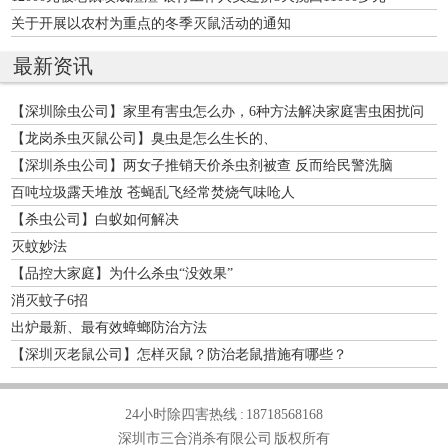
关于开展以农村为重点的冬季灭鼠活动的通知
最新资讯
【深圳除虫公司】家里有害虫怎么办，6种方法解决家庭害虫困扰问
题！
【龙岗杀虫灭鼠公司】臭虫是怎么生长的、
【深圳杀虫公司】两女子推销天价杀虫剂被查 反而给民警洗脑
百吨垃圾露天堆放 苍蝇乱飞经常焚烧气味呛人
【杀虫公司】白蚁如何解决
灭蚊妙法
【品控大家庭】为什么杀虫“没效果”
消灭蚊子6招
出炉最新、最有效蟑螂防治方法
【深圳灭老鼠公司】怎样灭鼠？防治老鼠措施有哪些？
24小时除四害热线 :
18718568168
深圳市三合消杀有限公司 版权所有