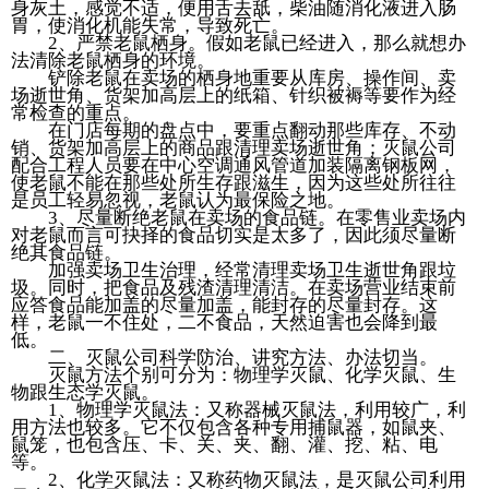
身灰土，感觉不适，便用舌去舐，柴油随消化液进入肠
胃，使消化机能失常，导致死亡。
2、严禁老鼠栖身。假如老鼠已经进入，那么就想办
法清除老鼠栖身的环境。
铲除老鼠在卖场的栖身地重要从库房、操作间、卖
场逝世角、货架加高层上的纸箱、针织被褥等要作为经
常检查的重点。
在门店每期的盘点中，要重点翻动那些库存、不动
销、货架加高层上的商品跟清理卖场逝世角；灭鼠公司
配合工程人员要在中心空调通风管道加装隔离钢板网，
使老鼠不能在那些处所生存跟滋生，因为这些处所往往
是员工轻易忽视，老鼠认为最保险之地。
3、尽量断绝老鼠在卖场的食品链。在零售业卖场内
对老鼠而言可抉择的食品切实是太多了，因此须尽量断
绝其食品链。
加强卖场卫生治理，经常清理卖场卫生逝世角跟垃
圾。同时，把食品及残渣清理清洁。在卖场营业结束前
应答食品能加盖的尽量加盖，能封存的尽量封存。这
样，老鼠一不住处，二不食品，天然迫害也会降到最
低。
二、灭鼠公司科学防治、讲究方法、办法切当。
灭鼠方法个别可分为：物理学灭鼠、化学灭鼠、生
物跟生态学灭鼠。
1、物理学灭鼠法：又称器械灭鼠法，利用较广，利
用方法也较多。它不仅包含各种专用捕鼠器，如鼠夹、
鼠笼，也包含压、卡、关、夹、翻、灌、挖、粘、电
等。
2、化学灭鼠法：又称药物灭鼠法，是灭鼠公司利用