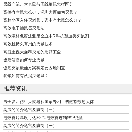
黑线仓鼠、大仓鼠与黑线姬鼠怎样区分
高楼有老鼠怎么办，深圳大厦如何灭鼠？
高档小区入住灭老鼠，家中有老鼠怎么办？
高效电子捕鼠器灭鼠法
高效液相色谱法测定全血中5 种抗凝血类灭鼠剂
高效且持久有用的灭鼠技术
高度重视大面积灭鼠的用药安全
饭店酒楼如何专业灭鼠
饭店灭鼠最佳方案确定要因地制宜
餐馆如何有效消灭老鼠？
推荐资讯
男子发明仿生灭蚊器获国家专利 诱蚊指数超人体
臭虫的简介危害及防制（三）
电蚊香片温度可达800℃电蚊香连轴转很危险
臭虫的简介危害及防制（一）