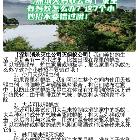
【
深圳消杀灭虫公司灭蚂蚁公司
】我们美好的生
活，总是会有一些小波澜，比如出现在家里的蚂蚁——
可以摧毁绿植、蛀蚀家居或地板等，那么家里有蚂蚁怎
么办？这7个小妙招不要错过哦！
1、使用天然驱虫剂
如果家里有蚂蚁，我们可以在整个空间内使用天然
驱虫剂，将咖啡豆与碳酸氢盐混合，将它们散布在家
中，以防止这些蚂蚁等昆虫在你没有注意到的情况下进
行殖民化，由于咖啡豆的气味，蚂蚁将从你的家中移
除。
2、大蒜可以驱蚂蚁
您还可以尝试使用大蒜来控制或消除家中的蚂蚁，
大蒜种有种成分的气味会驱散蚂蚁：将大蒜剁碎或锤
击，然后将其与水混合，用这种混合物来驱杀蚂蚁，你
可以在植物或蚂蚁的殖民地附近喷洒这种混合物来杀死
它们。
3、妙用醋来驱灭蚂蚁
快速有效驱灭蚂蚁的解决方案是醋，准备基于水和