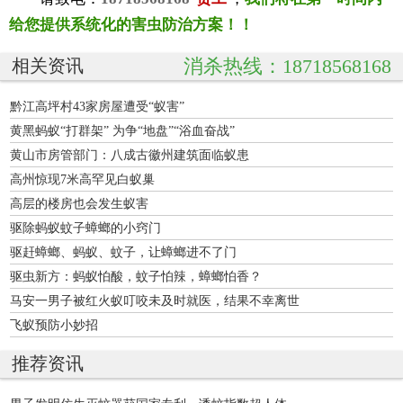
给您提供系统化的害虫防治方案！！
消杀热线：18718568168
相关资讯
黔江高坪村43家房屋遭受“蚁害”
黄黑蚂蚁“打群架” 为争“地盘”“浴血奋战”
黄山市房管部门：八成古徽州建筑面临蚁患
高州惊现7米高罕见白蚁巢
高层的楼房也会发生蚁害
驱除蚂蚁蚊子蟑螂的小窍门
驱赶蟑螂、蚂蚁、蚊子，让蟑螂进不了门
驱虫新方：蚂蚁怕酸，蚊子怕辣，蟑螂怕香？
马安一男子被红火蚁叮咬未及时就医，结果不幸离世
飞蚁预防小妙招
推荐资讯