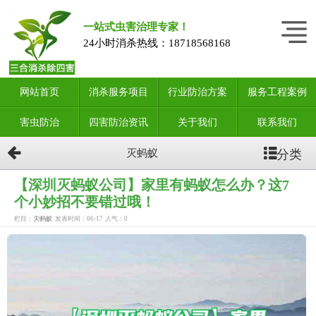
一站式虫害治理专家！
24小时消杀热线：
18718568168
网站首页
消杀服务项目
行业防治方案
服务工程案例
害虫防治
四害防治资讯
关于我们
联系我们
分类
灭蚂蚁
【深圳灭蚂蚁公司】家里有蚂蚁怎么办？这7
个小妙招不要错过哦！
栏目：
灭蚂蚁
发表时间：06-17
人气：
0