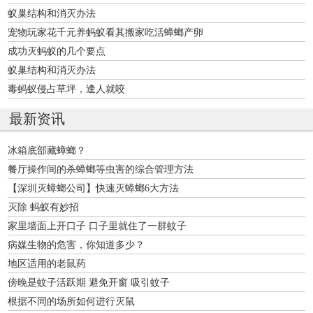
蚁巢结构和消灭办法
宠物玩家花千元养蚂蚁看其搬家吃活蟑螂产卵
成功灭蚂蚁的几个要点
蚁巢结构和消灭办法
毒蚂蚁侵占草坪，逢人就咬
最新资讯
冰箱底部藏蟑螂？
餐厅操作间的杀蟑螂等虫害的综合管理方法
【深圳灭蟑螂公司】快速灭蟑螂6大方法
灭除 蚂蚁有妙招
家里墙面上开口子 口子里就住了一群蚊子
病媒生物的危害，你知道多少？
地区适用的老鼠药
傍晚是蚊子活跃期 避免开窗 吸引蚊子
根据不同的场所如何进行灭鼠