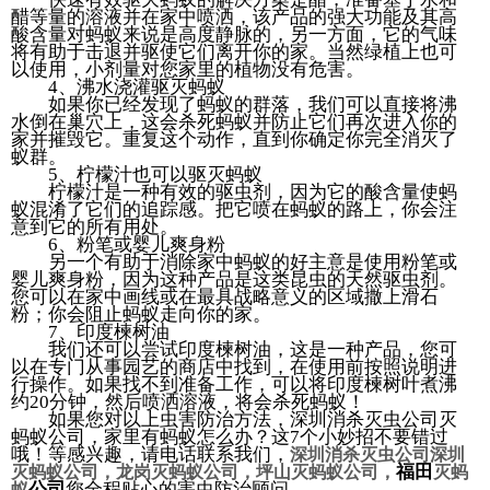
醋等量的溶液并在家中喷洒，该产品的强大功能及其高
酸含量对蚂蚁来说是高度静脉的，另一方面，它的气味
将有助于击退并驱使它们离开你的家。当然绿植上也可
以使用，小剂量对您家里的植物没有危害。
4、沸水浇灌驱灭蚂蚁
如果你已经发现了蚂蚁的群落，我们可以直接将沸
水倒在巢穴上，这会杀死蚂蚁并防止它们再次进入你的
家并摧毁它。重复这个动作，直到你确定你完全消灭了
蚁群。
5、柠檬汁也可以驱灭蚂蚁
柠檬汁是一种有效的驱虫剂，因为它的酸含量使蚂
蚁混淆了它们的追踪感。把它喷在蚂蚁的路上，你会注
意到它的所有用处。
6、粉笔或婴儿爽身粉
另一个有助于消除家中蚂蚁的好主意是使用粉笔或
婴儿爽身粉，因为这种产品是这类昆虫的天然驱虫剂。
您可以在家中画线或在最具战略意义的区域撒上滑石
粉；你会阻止蚂蚁走向你的家。
7、印度楝树油
我们还可以尝试印度楝树油，这是一种产品，您可
以在专门从事园艺的商店中找到，在使用前按照说明进
行操作。如果找不到准备工作，可以将印度楝树叶煮沸
约20分钟，然后喷洒溶液，将会杀死蚂蚁！
如果您对以上虫害防治方法，深圳消杀灭虫公司灭
蚂蚁公司，家里有蚂蚁怎么办？这7个小妙招不要错过
哦！等感兴趣，请电话联系我们，
深圳消杀灭虫公司深圳
福田
灭蚂蚁公司，龙岗
灭蚂蚁
公司，坪山
灭蚂蚁
公司，
灭蚂
公司
您全程贴心的害虫防治顾问。
蚁