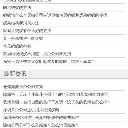
防治蚂蚁的方法
蚂蚁怕什么？灭虫公司告诉你如何灭蚂蚁并远离蚂蚁的侵扰
蚁巢结构和消灭办法
家庭灭蚂蚁有什么好的方法
又一外来物种—红火蚁
常见蚂蚁的种类
家里出现蚂蚁不用慌，灭虫公司来支招
马安一男子被红火蚁叮咬未及时就医，结果不幸离世
最新资讯
仓储熏蒸杀虫公司方案
除四害：天冷了斗鼠斗小强正当时 活动能力及繁殖能力较弱
苍蝇真狠，会把自己的头拧下来玩！没了头的苍蝇会怎么样？
深圳杀虫公司提供消灭红蚂蚁药
深圳杀虫公司进行杀臭虫等服务的收费标准
除虫公司分析什么是蛾蠓？怎么消灭蛾蠓？