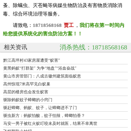
蚤、除螨虫、灭苍蝇等病媒生物防治及有害物质消除消
毒、综合环境治理等服务。
请致电：
18718568168
贾工
，
我们将在第一时间内
给您提供系统化的害虫防治方案！！
消杀热线：18718568168
相关资讯
黔江高坪村43家房屋遭受“蚁害”
黄黑蚂蚁“打群架” 为争“地盘”“浴血奋战”
黄山市房管部门：八成古徽州建筑面临蚁患
高州惊现7米高罕见白蚁巢
高层的楼房也会发生蚁害
驱除蚂蚁蚊子蟑螂的小窍门
驱赶蟑螂、蚂蚁、蚊子，让蟑螂进不了门
驱虫新方：蚂蚁怕酸，蚊子怕辣，蟑螂怕香？
马安一男子被红火蚁叮咬未及时就医，结果不幸离世