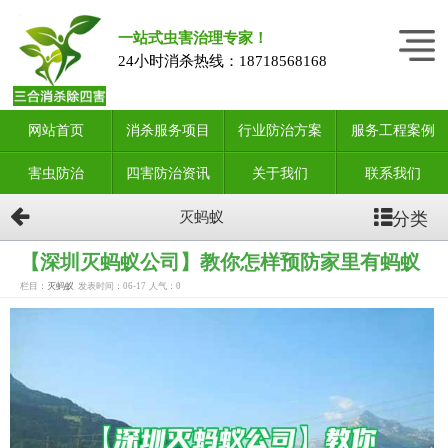
一站式虫害治理专家！
24小时消杀热线：
18718568168
网站首页
消杀服务项目
行业防治方案
服务工程案例
害虫防治
四害防治资讯
关于我们
联系我们
分类
灭蚂蚁
【深圳灭蚂蚁公司】教你怎样预防家里有蚂蚁
栏目：
灭蚂蚁
发表时间：06-17
人气：
0