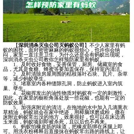
【
深圳消杀灭虫公司灭蚂蚁公司
】不少人家里有蚂
蚁的困扰，面对密密麻麻的蚂蚁很烦心，也许你会纳
闷，家里一直注意卫生，为什么还是会有蚂蚁出现呢，
深圳消杀灭虫公司教你怎样预防家里有蚂蚁。
1、及时收好食物，妥善保管，厨房、储藏室的食
品，尤其是食糖、蜂蜜等要加盖保存，保持室内清洁。
2、及时清除房屋周围的枯枝落叶石块、瓦片、杂草
等，减少蚂蚁孽生。
3、堵塞室内各种缝隙孔洞，防止蚂蚁进入室内筑
巢、孽生。
4、花椒挥发出的油性物质对蚂蚁有一定的刺激性，
因此，在家里的橱柜角落处放一些花椒，也能有一定的
防蚁效果。
5、加强床附近的清洁，在拖地的水中加入几滴熏衣
草精油，蚂蚁就会在家中绝迹，用樟脑球磨成粉，撒在
床附近蚂蚁常出没的地方，效果很好，也可以在床边洒
玉米面，蚂蚁顷刻即被杀死，且以后也不再来。
6、蚂蚁怕橡皮筋的味道，把橡皮筋绑在床腿上即
可。用洗衣粉稀释后直接抹在蚂蚁常出路的路线上，让