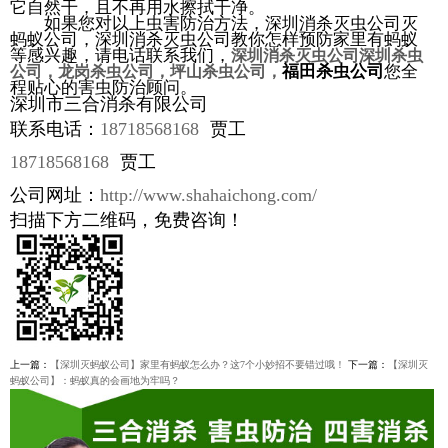
它自然干，且不再用水擦拭干净。
如果您对以上虫害防治方法，深圳消杀灭虫公司灭
蚂蚁公司，深圳消杀灭虫公司教你怎样预防家里有蚂蚁
等感兴趣，请电话联系我们，
深圳消杀灭虫公司深圳杀虫
福田杀虫公司
您全
公司，龙岗杀虫公司，坪山杀虫公司，
程贴心的害虫防治顾问。
深圳市三合消杀有限公司
联系电话：
18718568168
贾工
18718568168
贾工
公司网址：
http://www.shahaichong.com/
扫描下方二维码，免费咨询！
上一篇：
【深圳灭蚂蚁公司】家里有蚂蚁怎么办？这7个小妙招不要错过哦！
下一篇：
【深圳灭
蚂蚁公司】：蚂蚁真的会画地为牢吗？