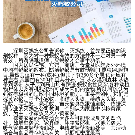
深圳灭蚂蚁公司告诉你：灭蚂蚁，首先要正确的识
别蚁种，因为对一种蚂蚁有效的方法并不一定对另一种
有效，所谓隔靴搔痒，灭蚂蚁才会事半功倍。
国内居民住宅、宾馆、商店、食堂及医院及外环境
中均有蚂蚁的散布。防治蚂蚁是节肢动物门,昆虫纲,膜翅
目.虽然其仅有一科(蚁科),但其下有360多个属,估计应有
种左右,我国约有300种.且其分布广泛,从沙漠到森林,从热
带到寒带,从平原到高山均有踪迹.蚂蚁食性庞杂,各种动植
物尸体以及有机残渣均可成为它们的食物.所以,可以认为
蚂蚁有极强的适应不同环境的能力。重要有9种，它们是
棕黄家蚁、中华小家蚁、宽结大头蚁、菱结大头蚁、黄
毛蚁、黑毛蚁、亮毛蚁、吉氏酸臭蚁跟铺道蚁。依据深
圳专业的灭蚂蚁公司教训，个别认为家庭中以棕黄家
蚁、为主，小家蚁又名小黄家蚁。
棕黄家蚁的栖身场合大多在可能形成巢穴的凹陷
处，如墙壁缝隙、家具缝、冰箱紧缩机、水池旁缝隙、
暖气管道与墙壁接触处、电线与墙壁接触处等。其活动
场合与食品寄存地点有关，以橱柜密度最高。