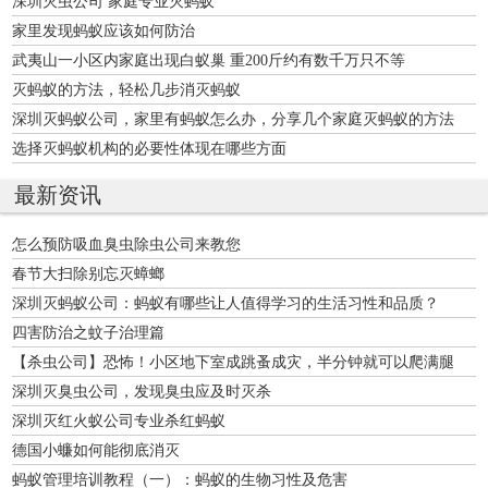
深圳灭虫公司 家庭专业灭蚂蚁
家里发现蚂蚁应该如何防治
武夷山一小区内家庭出现白蚁巢 重200斤约有数千万只不等
灭蚂蚁的方法，轻松几步消灭蚂蚁
深圳灭蚂蚁公司，家里有蚂蚁怎么办，分享几个家庭灭蚂蚁的方法
选择灭蚂蚁机构的必要性体现在哪些方面
最新资讯
怎么预防吸血臭虫除虫公司来教您
春节大扫除别忘灭蟑螂
深圳灭蚂蚁公司：蚂蚁有哪些让人值得学习的生活习性和品质？
四害防治之蚊子治理篇
【杀虫公司】恐怖！小区地下室成跳蚤成灾，半分钟就可以爬满腿
部！
深圳灭臭虫公司，发现臭虫应及时灭杀
深圳灭红火蚁公司专业杀红蚂蚁
德国小蠊如何能彻底消灭
蚂蚁管理培训教程（一）：蚂蚁的生物习性及危害