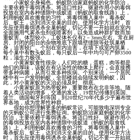
小家蚁全身褐色。蚂蚁防治家庭蚂蚁的化学防治，
主要依赖于毒饵诱杀。将适口性好、驱避作用小的毒饵
投放在室内各种缝隙中或蚁道（蚂蚁的取食线路）上，
利用蚂蚁喜欢搬食的习性，将毒饵搬入巢中，毒杀蚁
后、蚁王，达到消灭全巢的目的。使用化学方法时，首
先应使用毒饵诱杀全巢蚂蚁，切记不要一开始就在室内
全面施用气雾杀虫剂或喷雾剂，以免造成种群扩散而加
重蚁害。体型较小，工蚁体长仅有2－3mm左右。常在厨
房、封闭的阳台的杂物堆底下跟墙壁缝隙等处筑巢栖
身，迫害较广。个别在室内迫害，在墙下或室内筑巢，
每个巢中有数头蚁后，每只蚁后一年中均匀可产卵3500
粒，滋生力极强。
小黄家蚁食性很杂，人们吃的糖，蛋糕，肉等都是
他们的厚味，该蚁在有沾染性的物体上爬行，会直接携
带多种病菌，从而引发多种疾病。个别来说，一个居民
楼中有一户发明蚂蚁，全部楼就会陆续发明蚂蚁，因
此，对小黄家蚁的灭治必须及时、彻底。
小黄家蚁原为热带蚁种，重要散布在北非等地。随
着人类活动的增多，交通的发达，19世纪传播到英国、
波兰、德国匈牙利等国，到20世纪70年代多少乎遍布世
界各地，成为世界性种群。
假如你想理解更多的蚂蚁常识，可能致电深圳专业
的灭蚂蚁公司进行免费征询。蚂蚁防治家庭蚂蚁的化学
防治，主要依赖于毒饵诱杀。将适口性好、驱避作用小
的毒饵投放在室内各种缝隙中或蚁道（蚂蚁的取食线
路）上，利用蚂蚁喜欢搬食的习性，将毒饵搬入巢中，
毒杀蚁后、蚁王，达到消灭全巢的目的。使用化学方法
时，首先应使用毒饵诱杀全巢蚂蚁，切记不要一开始就