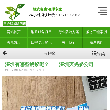
一站式虫害治理专家！
24小时消杀热线：
18718568168
网站首页
消杀服务项目
行业防治方案
服务工程案例
害虫防治
四害防治资讯
关于我们
联系我们
分类
灭蚂蚁
深圳有哪些蚂蚁呢？——深圳灭蚂蚁公司
栏目：
灭蚂蚁
发表时间：10-21
人气：
0