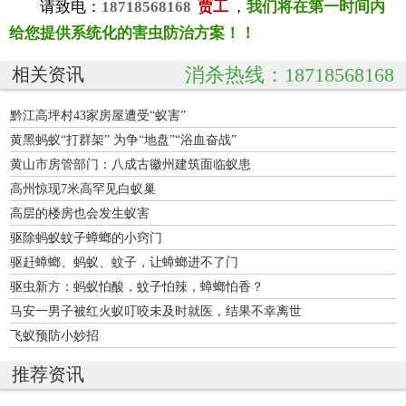
请致电：
18718568168
贾工
，
我们将在第一时间内
给您提供系统化的害虫防治方案！！
消杀热线：18718568168
相关资讯
黔江高坪村43家房屋遭受“蚁害”
黄黑蚂蚁“打群架” 为争“地盘”“浴血奋战”
黄山市房管部门：八成古徽州建筑面临蚁患
高州惊现7米高罕见白蚁巢
高层的楼房也会发生蚁害
驱除蚂蚁蚊子蟑螂的小窍门
驱赶蟑螂、蚂蚁、蚊子，让蟑螂进不了门
驱虫新方：蚂蚁怕酸，蚊子怕辣，蟑螂怕香？
马安一男子被红火蚁叮咬未及时就医，结果不幸离世
飞蚁预防小妙招
推荐资讯