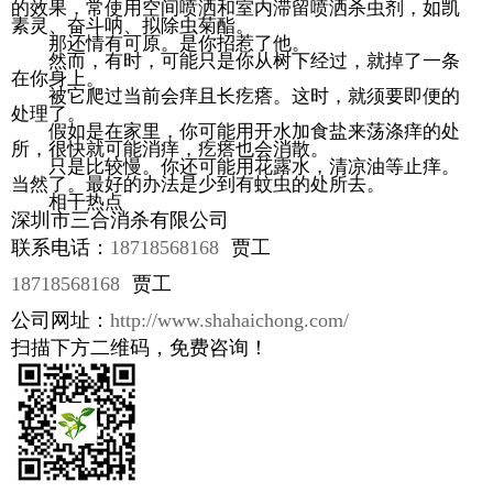
的效果，常使用空间喷洒和室内滞留喷洒杀虫剂，如凯
素灵、奋斗呐、拟除虫菊酯。
那还情有可原。是你招惹了他。
然而，有时，可能只是你从树下经过，就掉了一条
在你身上。
被它爬过当前会痒且长疙瘩。这时，就须要即便的
处理了。
假如是在家里，你可能用开水加食盐来荡涤痒的处
所，很快就可能消痒，疙瘩也会消散。
只是比较慢。你还可能用花露水，清凉油等止痒。
当然了。最好的办法是少到有蚊虫的处所去。
相干热点
深圳市三合消杀有限公司
联系电话：
18718568168
贾工
18718568168
贾工
公司网址：
http://www.shahaichong.com/
扫描下方二维码，免费咨询！