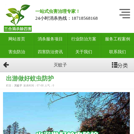
一站式虫害治理专家！
24小时消杀热线：
18718568168
网站首页
消杀服务项目
行业防治方案
服务工程案例
害虫防治
四害防治资讯
关于我们
联系我们
分类
灭蚊子
出游做好蚊虫防护
栏目：
灭蚊子
发表时间：07-08
人气：
0