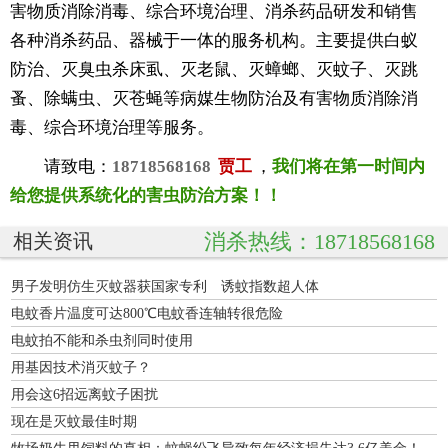
害物质消除消毒、综合环境治理、消杀药品研发和销售
各种消杀药品、器械于一体的服务机构。主要提供白蚁
防治、灭臭虫杀床虱、灭老鼠、灭蟑螂、灭蚊子、灭跳
蚤、除螨虫、灭苍蝇等病媒生物防治及有害物质消除消
毒、综合环境治理等服务。
请致电：
18718568168
贾工
，
我们将在第一时间内
给您提供系统化的害虫防治方案！！
消杀热线：18718568168
相关资讯
男子发明仿生灭蚊器获国家专利 诱蚊指数超人体
电蚊香片温度可达800℃电蚊香连轴转很危险
电蚊拍不能和杀虫剂同时使用
用基因技术消灭蚊子？
用会这6招远离蚊子困扰
现在是灭蚊最佳时期
牧场奶牛甩饲料的真相：蚊蝇纷飞导致每年经济损失达3.6亿美金！