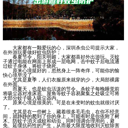
大家都有一颗爱玩的心，深圳杀虫公司提示大家，
在外游玩要做好蚊虫防护；
春夏节令，阳关明媚，大家都喜好外出游玩。灭蚊
子通过电能在网面上形成一层电网，击中蚊子后电流通
过蚊子身体，将蚊子烧死。
原来心境挺好的，忽然身上一阵奇痒，可能你的愉
快心境早没了。
尤其是夏季，人们衣服原来就穿的少，大局部裸露
在外面。
而夏天，也是蚊虫活泼的节令。杀蚊子每晚睡觉前
将吸尘器对准床底、屋角等蚊子容易聚集之处吸尘可将
大部分蚊子吸入吸尘器内。
原来心境是很美的。可是在未变时的蚊虫就很讨厌
了。
尤其是在一些树上，藏着很多毛毛虫，在你不经意
间，就静静的爬到了你的身上，可能有时是你依附了树
木。防蚊子消灭成蚊和幼虫，同时强调合理用药，避
免、延缓抗药性的产生，从而最大限度地收到灭蚊除害