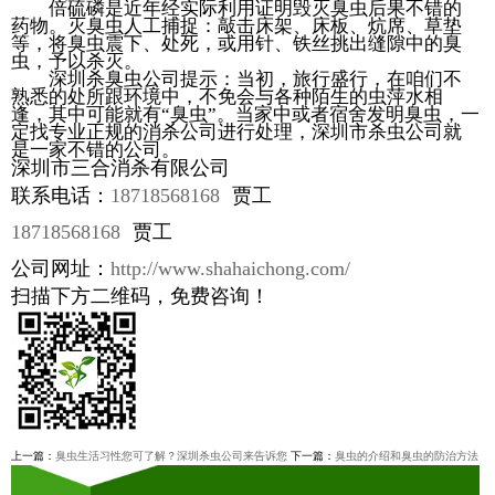
倍硫磷是近年经实际利用证明毁灭臭虫后果不错的
药物。灭臭虫人工捕捉：敲击床架、床板、炕席、草垫
等，将臭虫震下、处死，或用针、铁丝挑出缝隙中的臭
虫，予以杀灭。
深圳杀臭虫公司提示：当初，旅行盛行，在咱们不
熟悉的处所跟环境中，不免会与各种陌生的虫萍水相
逢，其中可能就有“臭虫”。当家中或者宿舍发明臭虫，一
定找专业正规的消杀公司进行处理，深圳市杀虫公司就
是一家不错的公司。
深圳市三合消杀有限公司
联系电话：
18718568168
贾工
18718568168
贾工
公司网址：
http://www.shahaichong.com/
扫描下方二维码，免费咨询！
上一篇：
臭虫生活习性您可了解？深圳杀虫公司来告诉您
下一篇：
臭虫的介绍和臭虫的防治方法