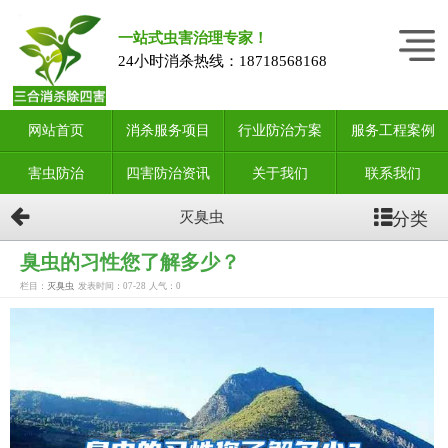
一站式虫害治理专家！
24小时消杀热线：
18718568168
网站首页
消杀服务项目
行业防治方案
服务工程案例
害虫防治
四害防治资讯
关于我们
联系我们
分类
灭臭虫
臭虫的习性您了解多少？
栏目：
灭臭虫
发表时间：07-28
人气：
0