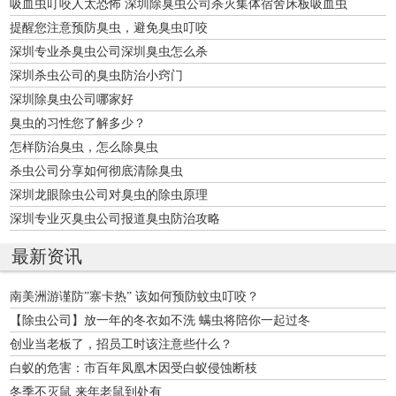
吸血虫叮咬人太恐怖 深圳除臭虫公司杀灭集体宿舍床板吸血虫
提醒您注意预防臭虫，避免臭虫叮咬
深圳专业杀臭虫公司深圳臭虫怎么杀
深圳杀虫公司的臭虫防治小窍门
深圳除臭虫公司哪家好
臭虫的习性您了解多少？
怎样防治臭虫，怎么除臭虫
杀虫公司分享如何彻底清除臭虫
深圳龙眼除虫公司对臭虫的除虫原理
深圳专业灭臭虫公司报道臭虫防治攻略
最新资讯
南美洲游谨防”寨卡热” 该如何预防蚊虫叮咬？
【除虫公司】放一年的冬衣如不洗 螨虫将陪你一起过冬
创业当老板了，招员工时该注意些什么？
白蚁的危害：市百年凤凰木因受白蚁侵蚀断枝
冬季不灭鼠 来年老鼠到处有