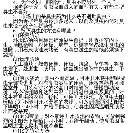
4、为什么同一间宿舍，臭虫不咬另外一个人？
据考察研究，臭虫吸血跟人的血型有关，有些血型
臭虫不喜好；
5、市场上的杀臭虫药为什么杀不逝世臭虫？
因为近些年臭虫逐步多起来，以前杀臭虫的药对臭
虫来说已经产生抗药性
6、毁灭臭虫的方法有哪些？
(1)环境防治
环境防治的目标是铲除滋生前提，即收拾室内卫
生，清除杂物，对床板、墙壁、棕棚等轻易滋生臭虫的
缝隙，用石灰或油灰堵嵌，有臭虫滋生的墙纸必须撕下
烧掉。
(2)物理防治
人工捕获：敲击床架、床板、炕席、草垫等，将臭
虫震下、处逝世，或用针、铁丝挑出缝隙中的臭虫，予
以杀灭。
(3)沸水浇烫：臭虫不耐高温，可用开水将虫卵跟成
虫全部烫逝世、对有臭虫滋生的床架、床板等器具可搬
至室外，用装有沸水的水壶口对准缝隙，缓慢挪动浇
烫，务必使缝隙处达到高温，以烫逝世臭虫及其卵，对
滋生有臭虫的衣服、蚊帐，可用开水浸泡。杀臭虫太阳
曝晒：对不能用开水烫泡的衣物，可放到强烈的太阳光
下曝晒1～4小时，并给予翻动，使臭虫因高温晒死或爬
出而被杀死。
(4)太阳曝晒：对不能用开水烫泡的衣物，可放到强
烈的太阳光下曝晒1～4小时，并给予翻动，使臭虫因高
温晒逝世或爬出而被杀逝世。
(5)化学防治方法