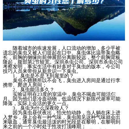
随着城市的疾速发展，人口流动的增加，多少乎被
遗忘的臭虫又被人们提起在口中。臭虫体比温带臭虫略
长，前胸的侧缘向前伸展部分离眼较远，整个前胸背板
隆起，腹部第2节较宽。深圳杀虫公司、深圳市杀虫公司
考察发明，事实生活中有好多对于臭虫的版本，今公司
技巧人员来带你从新意识一下臭虫。
1、臭虫是不是飞到屋里的？
臭虫不翅膀所以不会飞，臭虫进入房间是通过行李
携带、爬进入房间；
2、臭虫能活多久？
实验证明在23度的室温中，臭虫不喝血可能活仨
月。因为他们是冷血动物，低温情况下新陈代谢率可能
降落，实际上会活的更久一点。
3、臭虫为什么深夜咬人？
因为臭虫昼伏夜出，怕光怕动静，当人躺在床上进
入梦乡，身上会有一种气味，臭虫闻见这种气味就会出
来吸血，通常臭虫最活泼的时光段是在黎明，在黎明到
来之前的一个小时处于性攻打顶峰期；