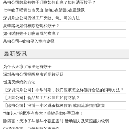
杀虫公司教您被蚊子叮咬如何止痒？如何消灭蚊子？
七种蚊子喝青岛市民血 傍晚6点清晨5点最活跃
深圳杀虫公司浅谈工厂灭蚊、蝇、蟑的方法
夏季猪场如何根除苍蝇和蚊子？
如何缓解蚊子叮咬造成的瘙痒？
杀虫公司--蚊虫侵入室内途径
最新资讯
为什么天凉了家里还有蚊子
深圳杀虫公司提醒臭虫近期较活跃
饭店灭蟑螂的方法
【深圳消杀公司】非常时期，我们应该怎么样选择合适的消毒方法？
【灭鼠公司】食品加工厂和酒店如何防鼠？
【除虫公司】淄博一小区跳蚤扰民攻陷 或因流浪猫狗聚集
“物传人”的概率有多大？关键是做好手卫生！
除四害：天冷了斗鼠斗小强正当时 活动能力及繁殖能力较弱
白蚁的危害，白蚁预防的重要性