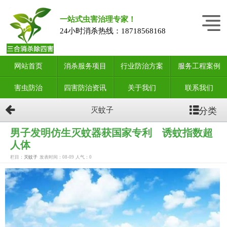
一站式虫害治理专家！
24小时消杀热线：
18718568168
网站首页
消杀服务项目
行业防治方案
服务工程案例
害虫防治
四害防治资讯
关于我们
联系我们
分类
灭蚊子
男子发明仿生灭蚊器获国家专利 诱蚊指数超
人体
栏目：
灭蚊子
发表时间：08-09
人气：
0