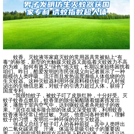
蚊香、灭蚊液等家庭灭蚊的常用器具常被贴上“有
毒”的标签，新型的光触媒灭蚊器又面临着灭蚊效力不高
的为难，如何有效又“绿色”地灭蚊，长期以来始终困扰着
咱们。昨日，酷爱发明的市民张成义向记者展示了一种
能模仿人类呼吸、流汗而且发热温度濒临人体低烧的仿
生灭蚊器。这种灭蚊器利用环保原料模仿蚊子叮人时候
泌出的生物信息素，对蚊子的引诱力超过人体，获得了
国度专利。
“我很怕蚊子，被蚊子叮了皮肤红肿，十分好受。灭
蚊子蚊香点燃后，蚊香里的除虫菊酯随着烟雾挥发出
来，播散于室内空气中，达到驱蚊或者杀死蚊子的效
果。”居住在城乡接合部的张成义深受蚊害，利用蚊香、
蚊香液等经常让他过敏。为此，他查问各种资料，理解
蚊子的习惯，发明出一种环保的仿生灭蚊器。
张成义总结了蚊子叮人的各种前提，其中人类呼出
的二氧化碳浓度、汗液、体温等是吸引蚊子的重要因
素。“这些前提我都得在灭蚊器上模仿出来。”张成义说。