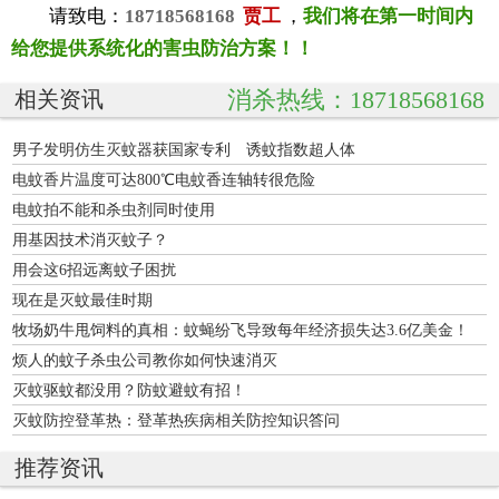
请致电：
18718568168
贾工
，
我们将在第一时间内
给您提供系统化的害虫防治方案！！
消杀热线：18718568168
相关资讯
男子发明仿生灭蚊器获国家专利 诱蚊指数超人体
电蚊香片温度可达800℃电蚊香连轴转很危险
电蚊拍不能和杀虫剂同时使用
用基因技术消灭蚊子？
用会这6招远离蚊子困扰
现在是灭蚊最佳时期
牧场奶牛甩饲料的真相：蚊蝇纷飞导致每年经济损失达3.6亿美金！
烦人的蚊子杀虫公司教你如何快速消灭
灭蚊驱蚊都没用？防蚊避蚊有招！
灭蚊防控登革热：登革热疾病相关防控知识答问
推荐资讯