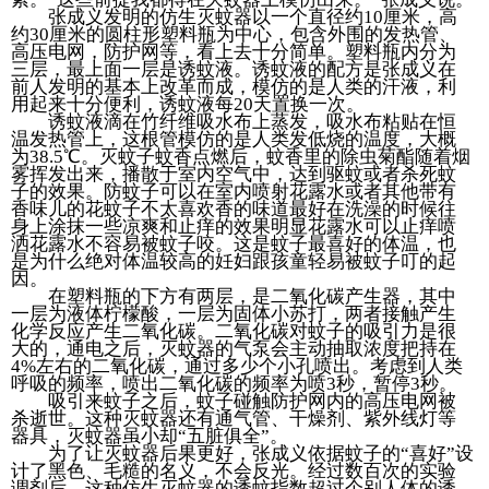
张成义发明的仿生灭蚊器以一个直径约10厘米，高
约30厘米的圆柱形塑料瓶为中心，包含外围的发热管、
高压电网，防护网等，看上去十分简单。塑料瓶内分为
三层，最上面一层是诱蚊液。诱蚊液的配方是张成义在
前人发明的基本上改革而成，模仿的是人类的汗液，利
用起来十分便利，诱蚊液每20天置换一次。
诱蚊液滴在竹纤维吸水布上蒸发，吸水布粘贴在恒
温发热管上，这根管模仿的是人类发低烧的温度，大概
为38.5℃。灭蚊子蚊香点燃后，蚊香里的除虫菊酯随着烟
雾挥发出来，播散于室内空气中，达到驱蚊或者杀死蚊
子的效果。防蚊子可以在室内喷射花露水或者其他带有
香味儿的花蚊子不太喜欢香的味道最好在洗澡的时候往
身上涂抹一些凉爽和止痒的效果明显花露水可以止痒喷
洒花露水不容易被蚊子咬。这是蚊子最喜好的体温，也
是为什么绝对体温较高的妊妇跟孩童轻易被蚊子叮的起
因。
在塑料瓶的下方有两层，是二氧化碳产生器，其中
一层为液体柠檬酸，一层为固体小苏打，两者接触产生
化学反应产生二氧化碳。二氧化碳对蚊子的吸引力是很
大的，通电之后，灭蚊器的气泵会主动抽取浓度把持在
4%左右的二氧化碳，通过多少个小孔喷出。考虑到人类
呼吸的频率，喷出二氧化碳的频率为喷3秒，暂停3秒。
吸引来蚊子之后，蚊子碰触防护网内的高压电网被
杀逝世。这种灭蚊器还有通气管、干燥剂、紫外线灯等
器具，灭蚊器虽小却“五脏俱全”。
为了让灭蚊器后果更好，张成义依据蚊子的“喜好”设
计了黑色、毛糙的名义，不会反光。经过数百次的实验
调剂后，这种仿生灭蚊器的诱蚊指数超过个别人体的诱