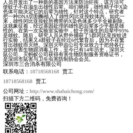
人员开发出了一种新的基因方法来防治疟疾，该方法可
使蚊子不在滋生出雄性后辈。咱们晓得，雄性精子中X染
色体可能决定它的后辈为雄性，针对这个特点，研究者
把一种DNA切割酶植入了雄性冈比亚按蚊体内。如此一
来，雄性冈比亚按蚊所携带的X染色体多少乎全被剔除。
这就象征着，经过基因处理的雄性的后辈多少乎都是雄
性的。在第一次实验室实验中，蚊子所滋生的后辈中95%
是雄蚊。随后，研究人员从野外捕获了5群冈比亚按蚊进
行实验，结果又4群蚊子在经过6代繁育后，因为不在繁
育出雄蚊而灭绝。深圳灭甲由公司专业致力于把持各行
业的有害生物跟消毒工作，至今已有14年历史，深圳灭
鼠公司、灭蚂蚁公司获得有害生物防制服务资格证书，
是深圳市鼠害与卫生虫害防制协会会员。
深圳市三合消杀有限公司
联系电话：
18718568168
贾工
18718568168
贾工
公司网址：
http://www.shahaichong.com/
扫描下方二维码，免费咨询！