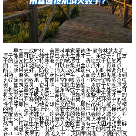
早在二战时代，美国科学家爱德华·耐普林就发明，
原子能量可能使雄性昆虫丧失生养才干。杀蚊子利用蚊
子的趋光性及对特殊波长的敏感性，诱使蚊子接触网
面，高电压烧焦蚊子。可以在集虫盒加点水，再加点
醋，效果更好。防蚊子消灭成蚊和幼虫，同时强调合理
用药，避免、延缓抗药性的产生，从而最大限度地收到
灭蚊除害的效果，常使用空间喷洒和室内滞留喷洒杀虫
剂，如凯素灵、奋斗呐、拟除虫菊酯。杀蚊子每晚睡觉
前将吸尘器对准床底、屋角等蚊子容易聚集之处吸尘可
将大部分蚊子吸入吸尘器内。假如将这些无生养才干的
雄性昆虫开释到野外，这些昆虫就会与天然环境中的雄
性争夺雌性，与绝育雄性交配后，雌性昆虫只能未受精
的卵子。从实际上说，随着天然环境中可能传宗接代的
交配活动逐步减少，这类昆虫的数量也会随之减少，并
趋于灭绝。耐普林因此被尊为昆虫绝育灭种技巧之父。
然而，用昆虫绝育技巧为人类除害尚有一大困难须要解
决，就是怎么生产出成千上万无生养才干的雄性昆虫。
在2014年发表的一篇论文中，英国帝国理工学院的研究