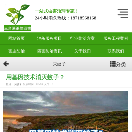
一站式虫害治理专家！
24小时消杀热线：
18718568168
网站首页
消杀服务项目
行业防治方案
服务工程案例
害虫防治
四害防治资讯
关于我们
联系我们
分类
灭蚊子
用基因技术消灭蚊子？
栏目：
灭蚊子
发表时间：08-06
人气：
0