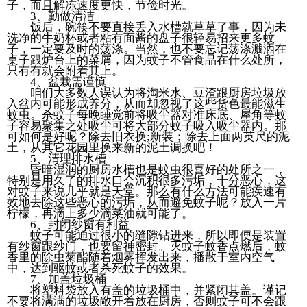
子，而且解冻速度更快，节俭时光。
3、勤做清洁
饭后，碗筷不要直接丢入水槽就草草了事，因为未
洗净的牛奶杯或者粘有面酱的盘子很轻易招来更多蚊
子，一定要及时的荡涤。当然，也不要忘记荡涤溅洒在
桌子跟炉台上的菜屑，因为蚊子不管食品在什么处所，
只有有就会附着其上。
4、盆栽需谨慎
咱们大多数人误认为将淘米水、豆渣跟厨房垃圾放
入盆内可能形成养分，从而却忽视了这些货色最能滋生
蚊虫。杀蚊子每晚睡觉前将吸尘器对准床底、屋角等蚊
子容易聚集之处吸尘可将大部分蚊子吸入吸尘器内。那
可如何是好呢？除去旧衣换;新装；除去上面两英尺的泥
土，从其它花园里换来新的泥土调换吧！
5、清理排水槽
昏暗湿润的厨房水槽也是蚊虫很喜好的处所之一，
特别是用久了的排水口会沉积很多污垢，十分恶心，这
对蚊子来说几乎就是天堂。那么有什么方法可能疾速有
效地去除这些恶心的污垢，从而避免蚊子呢？放入一片
柠檬，再滴上多少滴菜油就可能了。
6、封闭纱窗有利益
蚊子可能通过很小的缝隙钻进来，所以即便是装置
有纱窗跟纱门，也要留神密封。灭蚊子蚊香点燃后，蚊
香里的除虫菊酯随着烟雾挥发出来，播散于室内空气
中，达到驱蚊或者杀死蚊子的效果。
7、加盖垃圾桶
将塑料袋放入有盖的垃圾桶中，并紧闭其盖。谨记
不要将满满的垃圾敞开着放在厨房，否则蚊子可不会跟