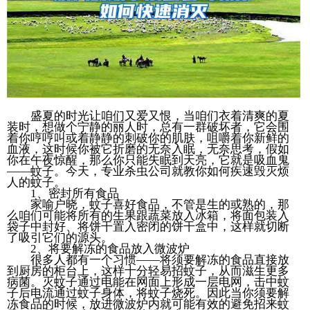
盛夏的时光让咱们又爱又恨，当咱们衣着清爽的夏
装时，想做个宁静的丽人时，总有一群破坏者，它会围
着你哼哼叫或着静静的刺破你的肌肤，咀嚼着你新鲜的
血液，这时候你被它折磨的无奈入眠，无奈思考，假如
你在午夜惊醒，那么你只能失眠到天亮，它就是吸血鬼
——蚊子。今天，专业杀虫公司就教你如何疾速毁灭烦
人的蚊子。
1、密封所有食品
家喻户晓，蚊子喜好食品，不管是生的或熟的，那
么咱们可能将所有的生果跟蔬菜放入冰箱，将面包装入
袋子中封好、将饼干置入密闭的饼干盒中，这样就切断
了吸引它们的源头。
2、将要解冻的食品放入微波炉
很多人都有一个习惯——将须要解冻的食品直接放
到厨房的柜台上，这样十分轻易招蚊子，从而滋生更多
病菌。灭蚊子通过电能在网面上形成一层电网，击中蚊
子后电流通过蚊子身体，将蚊子烧死。因此当你须要解
冻食品的时候，放进微波炉内就可能有效的避免招来蚊