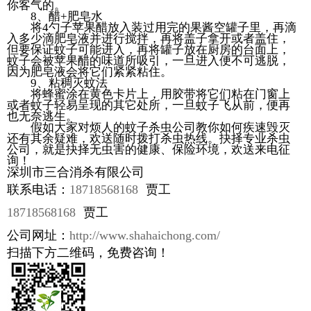
你客气的。
8、醋+肥皂水
将4勺子苹果醋放入装过用完的果酱空罐子里，再滴
入多少滴肥皂液并进行搅拌，再将盖子拿开或者盖住，
但要保证蚊子可能进入，再将罐子放在厨房的台面上，
蚊子会被苹果醋的味道所吸引，一旦进入便不可逃脱，
因为肥皂液会将它们紧紧粘住。
9、粘稠灭蚊法
将蜂蜜涂在黄色卡片上，用胶带将它们粘在门窗上
或者蚊子轻易呈现的其它处所，一旦蚊子飞从前，便再
也无奈逃生。
假如大家对烦人的蚊子杀虫公司教你如何疾速毁灭
还有其余疑难，欢送随时拨打杀虫热线。抉择专业杀虫
公司，就是抉择无虫害的健康、保险环境，欢送来电征
询！
深圳市三合消杀有限公司
联系电话：
18718568168
贾工
18718568168
贾工
公司网址：
http://www.shahaichong.com/
扫描下方二维码，免费咨询！