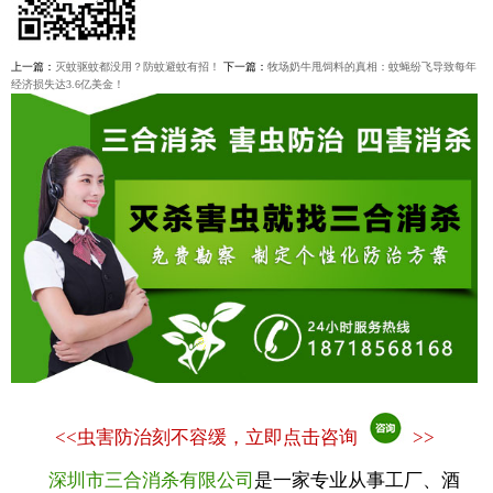
上一篇：
灭蚊驱蚊都没用？防蚊避蚊有招！
下一篇：
牧场奶牛甩饲料的真相：蚊蝇纷飞导致每年
经济损失达3.6亿美金！
<<
虫害防治刻不容缓，立即点击咨询
>>
深圳市三合消杀有限公司
是一家专业从事工厂、酒